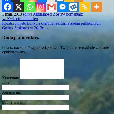
1 maja 2013
soltys
Aktualności
Zostaw komentarz
←
Kwiecień-śmiecień
Rozstrzygnięto konkurs ofert na realizację zadań publicznych
Gminy Srokowo w 2013r
→
Dodaj komentarz
Pola oznaczone * są obowiązkowe. Twój adres e-mail nie zostanie
opublikowany.
Komentarz
Imię
Adres e-mail
Strona www