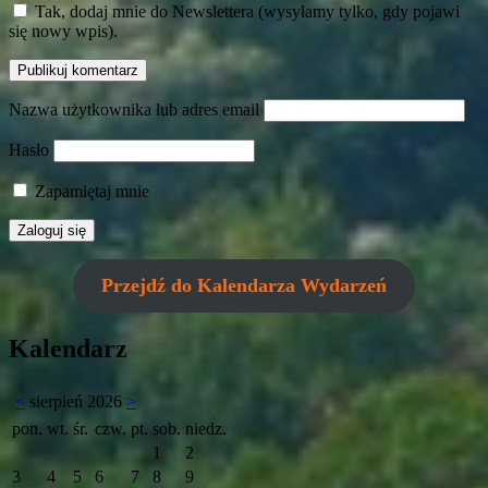
Tak, dodaj mnie do Newslettera (wysyłamy tylko, gdy pojawi
się nowy wpis).
Nazwa użytkownika lub adres email
Hasło
Zapamiętaj mnie
Przejdź do Kalendarza Wydarzeń
Kalendarz
<
sierpień 2026
>
pon.
wt.
śr.
czw.
pt.
sob.
niedz.
1
2
3
4
5
6
7
8
9