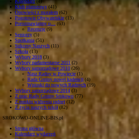
Kalendarz
(4)
Klub planszowy
(41)
Opowieści z morałem
(62)
Pogotowie Obywatelskie
(13)
Porozmawiajmy o…
(63)
Recenzje
(9)
Seniorzy
(5)
Spotkania
(51)
Sukcesy Naszych
(11)
Szkoła
(13)
Wybory 2018
(3)
Wybory parlamentarne 2011
(2)
Wybory samorządowe 2010
(26)
Nasz Radny w Powiecie
(1)
Rada Gminy nowej kadencji
(4)
Wnioski do nowych Radnych
(19)
Wybory samorządowe 2014
(3)
Z prac Rady Gminy Srokowo
(77)
Z punktu widzenia radnej
(12)
Z życia naszych szkół
(82)
SROKOWO-ONLINE-BIS.pl
Strona główna
Kalendarz wydarzeń