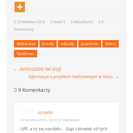
25 kwietnia 2013
hexa13
Aktualności
9
komentarzy
deklaracje
koszty
odpady
pojemniki
śmieci
Spytkowo
←
ZAPROSZENIE NA SESJĘ
Informacja o projekcie realizowanym w Sińcu.
→
9 Komentarzy
strzalka
25 kwietnia 2013 z 08:51
|
Odpowiedz
Ufff, a to się narobiło… Gupi człowiek od tych