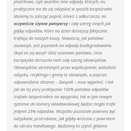
plastikowe, czyli wszelkie inne odpady, których, no,
praktycznie nie da się odzyskać w sposób bezpośredni.
Możemy tu zaliczyć popiół, śmieci z odkurzacza, no
oczywiście słynne pampersy
i cały szereg innych jak
gdyby odpadów, które na dzień dzisiejszy faktycznie
trafiają do naszych koszy. Nowością, jak państwo
zauważyli, jest pojemnik na odpady biodegradowalne.
Skąd on się wziął? Otóż szanowni państwo, Unia
Europejska dorzuciła nam cały szereg obowiązków.
Obowiązków określanych przez współczynniki, wskaźniki
odzysku, recyklingu i gminy te obowiązki, a poprzez
odpowiedznie zlecenie – Związek – musi wypełnić. I tak
jak do tej pory praktycznie 100% państwa odpadów
trafiało bezpośrednio na wysypisko, tak w tym nowym
systemie do komory składowiskowej będzie mogło trafić
jedynie 25% odpadów. Wszystko pozostałe powinno być
odzyskane, przerobione, jak gdyby wrócone z powrotem
do obrotu handlowego. Będziemy to czynili głównie