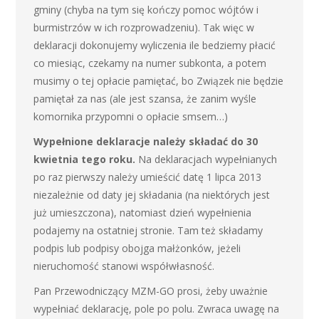
gminy (chyba na tym się kończy pomoc wójtów i
burmistrzów w ich rozprowadzeniu). Tak więc w
deklaracji dokonujemy wyliczenia ile bedziemy płacić
co miesiąc, czekamy na numer subkonta, a potem
musimy o tej opłacie pamiętać, bo Związek nie będzie
pamiętał za nas (ale jest szansa, że zanim wyśle
komornika przypomni o opłacie smsem…)
Wypełnione deklaracje należy składać do 30
kwietnia tego roku.
Na deklaracjach wypełnianych
po raz pierwszy należy umieścić datę 1 lipca 2013
niezależnie od daty jej składania (na niektórych jest
już umieszczona), natomiast dzień wypełnienia
podajemy na ostatniej stronie. Tam też składamy
podpis lub podpisy obojga małżonków, jeżeli
nieruchomość stanowi współwłasność.
Pan Przewodniczący MZM-GO prosi, żeby uważnie
wypełniać deklarację, pole po polu. Zwraca uwagę na