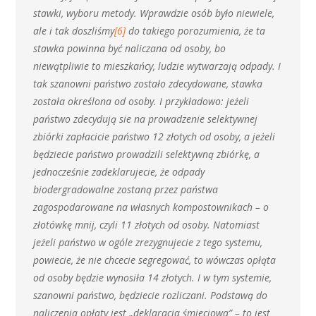
stawki, wyboru metody. Wprawdzie osób było niewiele,
ale i tak doszliśmy
[6]
do takiego porozumienia, że ta
stawka powinna być naliczana od osoby, bo
niewątpliwie to mieszkańcy, ludzie wytwarzają odpady. I
tak szanowni państwo zostało zdecydowane, stawka
została określona od osoby. I przykładowo: jeżeli
państwo zdecydują sie na prowadzenie selektywnej
zbiórki zapłacicie państwo 12 złotych od osoby, a jeżeli
będziecie państwo prowadzili selektywną zbiórkę, a
jednocześnie zadeklarujecie, że odpady
biodergradowalne zostaną przez państwa
zagospodarowane na własnych kompostownikach – o
złotówkę mnij, czyli 11 złotych od osoby. Natomiast
jeżeli państwo w ogóle zrezygnujecie z tego systemu,
powiecie, że nie chcecie segregować, to wówczas opłąta
od osoby będzie wynosiła 14 złotych. I w tym systemie,
szanowni państwo, będziecie rozliczani. Podstawą do
naliczenia opłaty jest „deklaracja śmieciowa” – to jest