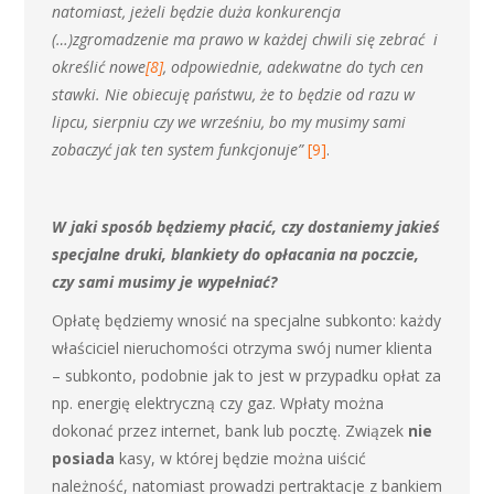
natomiast, jeżeli będzie duża konkurencja
(…)zgromadzenie ma prawo w każdej chwili się zebrać i
określić nowe
[8]
, odpowiednie, adekwatne do tych cen
stawki. Nie obiecuję państwu, że to będzie od razu w
lipcu, sierpniu czy we wrześniu, bo my musimy sami
zobaczyć jak ten system funkcjonuje”
[9]
.
W jaki sposób będziemy płacić, czy dostaniemy jakieś
specjalne druki, blankiety do opłacania na poczcie,
czy sami musimy je wypełniać?
Opłatę będziemy wnosić na specjalne subkonto: każdy
właściciel nieruchomości otrzyma swój numer klienta
– subkonto, podobnie jak to jest w przypadku opłat za
np. energię elektryczną czy gaz. Wpłaty można
dokonać przez internet, bank lub pocztę. Związek
nie
posiada
kasy, w której będzie można uiścić
należność, natomiast prowadzi pertraktacje z bankiem