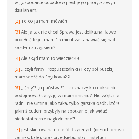
w gospodarce odpadowej jest jego priorytetowym
działaniem.
[2]
To co ja mam mówić?!
[3]
Ale ja tak nie chcę! Sprawa jest delikatna, łatwo
popełnić błąd, mam 15 minut zastanawiać się nad
każdym strzępkiem?
[4]
Ale skąd mam to wiedzieć?!?!
[5]
…czyli farby i rozpuszczalniki (1 czy pół puszki)
mam wieźć do Spytkowa?!?!
[6]
„-śmy”? „u państwa?” – to znaczy kto dokładnie
podejmował decyzję w moim imieniu?! Nie wójt, nie
radni, nie Gmina jako taka, tylko garstka osób, które
jakimś cudem przybyły na spotkanie jak widać
niedostatecznie nagłośnione?!
[7]
jest skierowana do osób fizycznych (nieruchomości
zamieszkałe), oraz przedsiębiorstw i instytucji