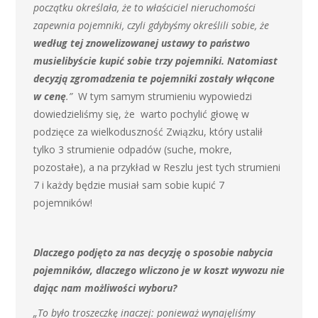
początku określała, że to właściciel nieruchomości
zapewnia pojemniki, czyli gdybyśmy określili sobie, że
według tej znowelizowanej ustawy to państwo
musielibyście kupić sobie trzy pojemniki. Natomiast
decyzją zgromadzenia te pojemniki zostały włącone
w cenę
.”
W tym samym strumieniu wypowiedzi
dowiedzieliśmy się, że warto pochylić głowę w
podzięce za wielkoduszność Związku, który ustalił
tylko 3 strumienie odpadów (suche, mokre,
pozostałe), a na przykład w Reszlu jest tych strumieni
7 i każdy będzie musiał sam sobie kupić 7
pojemników!
Dlaczego podjęto za nas decyzję o sposobie nabycia
pojemników, dlaczego wliczono je w koszt wywozu nie
dając nam możliwości wyboru?
„To było troszeczkę inaczej: ponieważ wynajęliśmy