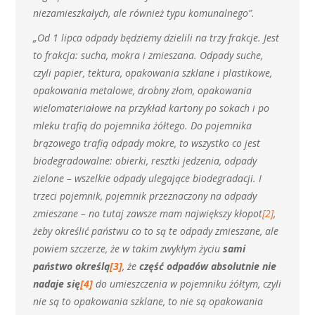
niezamieszkałych, ale również typu komunalnego”.
„Od 1 lipca odpady będziemy dzielili na trzy frakcje. Jest
to frakcja: sucha, mokra i zmieszana. Odpady suche,
czyli papier, tektura, opakowania szklane i plastikowe,
opakowania metalowe, drobny złom, opakowania
wielomateriałowe na przykład kartony po sokach i po
mleku trafią do pojemnika żółtego. Do pojemnika
brązowego trafią odpady mokre, to wszystko co jest
biodegradowalne: obierki, resztki jedzenia, odpady
zielone – wszelkie odpady ulegające biodegradacji. I
trzeci pojemnik, pojemnik przeznaczony na odpady
zmieszane – no tutaj zawsze mam największy kłopot
[2]
,
żeby określić państwu co to są te odpady zmieszane, ale
powiem szczerze, że w takim zwykłym życiu
sami
państwo określą
[3]
, że
część odpadów absolutnie nie
nadaje się
[4]
do umieszczenia w pojemniku żółtym, czyli
nie są to opakowania szklane, to nie są opakowania