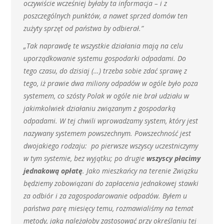
oczywiście wcześniej byłaby ta informacja – i z
poszczególnych punktów, a nawet sprzed domów ten
zużyty sprzęt od państwa by odbierał.”
„Tak naprawdę te wszystkie działania mają na celu
uporządkowanie systemu gospodarki odpadami. Do
tego czasu, do dzisiaj (…) trzeba sobie zdać sprawę z
tego, iż prawie dwa miliony odpadów w ogóle było poza
systemem, co szósty Polak w ogóle nie brał udziału w
jakimkolwiek działaniu związanym z gospodarką
odpadami. W tej chwili wprowadzamy system, który jest
nazywany systemem powszechnym. Powszechność jest
dwojakiego rodzaju: po pierwsze wszyscy uczestniczymy
w tym systemie, bez wyjątku; po drugie
wszyscy płacimy
jednakową opłatę
. Jako mieszkańcy na terenie Związku
będziemy zobowiązani do zapłacenia jednakowej stawki
za odbiór i za zagospodarowanie odpadów. Byłem u
państwa parę miesięcy temu, rozmawialiśmy na temat
metody, jaką należałoby zastosować przy określaniu tej