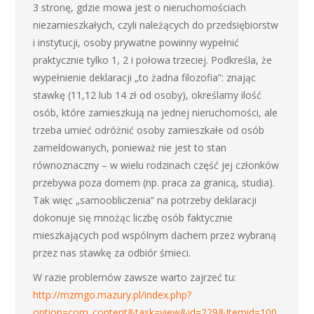
3 stronę, gdzie mowa jest o nieruchomościach
niezamieszkałych, czyli należących do przedsiębiorstw
i instytucji, osoby prywatne powinny wypełnić
praktycznie tylko 1, 2 i połowa trzeciej. Podkreśla, że
wypełnienie deklaracji „to żadna filozofia”: znając
stawkę (11,12 lub 14 zł od osoby), określamy ilość
osób, które zamieszkują na jednej nieruchomości, ale
trzeba umieć odróżnić osoby zamieszkałe od osób
zameldowanych, ponieważ nie jest to stan
równoznaczny – w wielu rodzinach część jej członków
przebywa poza domem (np. praca za granicą, studia).
Tak więc „samoobliczenia” na potrzeby deklaracji
dokonuje się mnożąc liczbę osób faktycznie
mieszkających pod wspólnym dachem przez wybraną
przez nas stawkę za odbiór śmieci.
W razie problemów zawsze warto zajrzeć tu:
http://mzmgo.mazury.pl/index.php?
option=com_content&task=view&id=229&Itemid=100