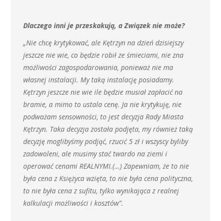
Dlaczego inni je przeskakują, a Związek nie może?
„Nie chcę krytykować, ale Kętrzyn na dzień dzisiejszy
jeszcze nie wie, co będzie robił ze śmieciami, nie zna
możliwości zagospodarowania, ponieważ nie ma
własnej instalacji. My taką instalację posiadamy.
Kętrzyn jeszcze nie wie ile będzie musiał zapłacić na
bramie, a mimo to ustala cenę. Ja nie krytykuję, nie
podważam sensowności, to jest decyzja Rady Miasta
Kętrzyn. Taka decyzja została podjęta, my również taką
decyzję moglibyśmy podjąć, rzucić 5 zł i wszyscy byliby
zadowoleni, ale musimy stać twardo na ziemi i
operować cenami REALNYMI.(…) Zapewniam, że to nie
była cena z Księżyca wzięta, to nie była cena polityczna,
to nie była cena z sufitu, tylko wynikająca z realnej
kalkulacji możliwości i kosztów”.