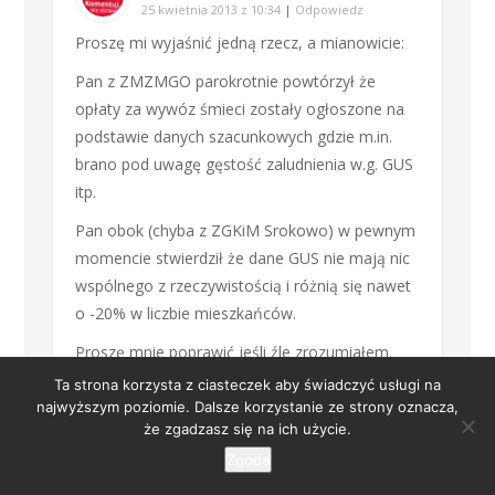
25 kwietnia 2013 z 10:34
|
Odpowiedz
Proszę mi wyjaśnić jedną rzecz, a mianowicie:
Pan z ZMZMGO parokrotnie powtórzył że
opłaty za wywóz śmieci zostały ogłoszone na
podstawie danych szacunkowych gdzie m.in.
brano pod uwagę gęstość zaludnienia w.g. GUS
itp.
Pan obok (chyba z ZGKiM Srokowo) w pewnym
momencie stwierdził że dane GUS nie mają nic
wspólnego z rzeczywistością i różnią się nawet
o -20% w liczbie mieszkańców.
Proszę mnie poprawić jeśli źle zrozumiałem.
Ta strona korzysta z ciasteczek aby świadczyć usługi na
Na podstawie tych wypowiedzi, urodziło mi się
najwyższym poziomie. Dalsze korzystanie ze strony oznacza,
takie pytanie.
że zgadzasz się na ich użycie.
Co będzie w momencie gdy szacunki nie
Zgoda
pokryją się z rzeczywistością i okaże się że te