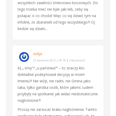
wszystkich zawiłości śmieciowo-koszowych. Do
tego trzeba mieć nie byle jaki łeb, żeby się
połapać o co chodzi! Więc co się dziwić tym na
infolinii, że zbaranieli od tego wszystkiego?! Oj
bedzie się działo…
soltys
25 kwietnia 2013 z 09:18
|
Odpowiedz
6] „-śmy”? „u państwa?” – to znaczy kto
dokładnie podejmował decyzję w moim
imieniu?! Nie wójt, nie radni, nie Gmina jako
taka, tylko garstka osób, które jakimś cudem
przybyły na spotkanie jak widać niedostatecznie
nagłośnione?!
Proszę nie zarzucać braku nagłośnienia. Tamto
spotkanie było identycznie „ogłaszane” jak, to