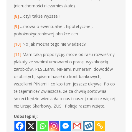
(nieruchomości niezamieszkałe).
[8]
…czyli także wyższe!!!
[9]
…mowa o ewentualnej, hipotetycznej,
pobożnożyczeniowej obniżce cen
[10]
No jak można tego nie wiedzieć?!
[11]
Mam taką propozycję: może od razu rozwieśmy
plakaty ze swoimi umowami o pracę, wysokością
zarobków, PESELami, NIPami, numerami dowodów
osobistych, spisem haseł do kont bankowych,
wszelkimi PINami i co kto tam jeszcze ukrywa! Po co
te tajemnice? Zwłaszcza, że za chwilę sortownia
śmieci będzie wiedziała o nas i naszej rodzinie więcej
niż Urząd Skarbowy, ZUS i Policja razem wzięte.
Udostępnij: