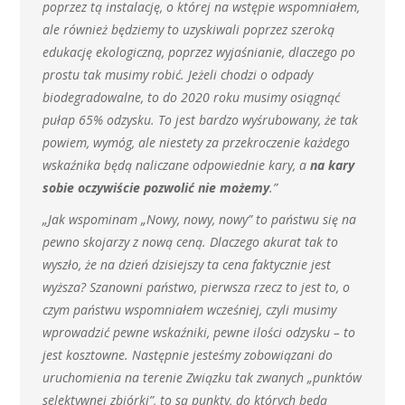
poprzez tą instalację, o której na wstępie wspomniałem,
ale również będziemy to uzyskiwali poprzez szeroką
edukację ekologiczną, poprzez wyjaśnianie, dlaczego po
prostu tak musimy robić. Jeżeli chodzi o odpady
biodegradowalne, to do 2020 roku musimy osiągnąć
pułap 65% odzysku. To jest bardzo wyśrubowany, że tak
powiem, wymóg, ale niestety za przekroczenie każdego
wskaźnika będą naliczane odpowiednie kary, a
na kary
sobie oczywiście pozwolić nie możemy
.”
„Jak wspominam „Nowy, nowy, nowy” to państwu się na
pewno skojarzy z nową ceną. Dlaczego akurat tak to
wyszło, że na dzień dzisiejszy ta cena faktycznie jest
wyższa? Szanowni państwo, pierwsza rzecz to jest to, o
czym państwu wspomniałem wcześniej, czyli musimy
wprowadzić pewne wskaźniki, pewne ilości odzysku – to
jest kosztowne. Następnie jesteśmy zobowiązani do
uruchomienia na terenie Związku tak zwanych „punktów
selektywnej zbiórki”, to są punkty, do których będą