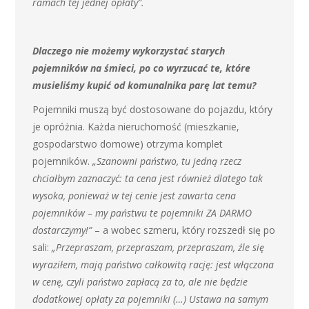
ramach tej jednej opłaty”.
Dlaczego nie możemy wykorzystać starych
pojemników na śmieci, po co wyrzucać te, które
musieliśmy kupić od komunalnika parę lat temu?
Pojemniki muszą być dostosowane do pojazdu, który
je opróżnia. Każda nieruchomość (mieszkanie,
gospodarstwo domowe) otrzyma komplet
pojemników.
„Szanowni państwo, tu jedną rzecz
chciałbym zaznaczyć: ta cena jest również dlatego tak
wysoka, ponieważ w tej cenie jest zawarta cena
pojemników – my państwu te pojemniki ZA DARMO
dostarczymy!”
– a wobec szmeru, który rozszedł się po
sali:
„Przepraszam, przepraszam, przepraszam, źle się
wyraziłem, mają państwo całkowitą rację: jest włączona
w cenę, czyli państwo zapłacą za to, ale nie będzie
dodatkowej opłaty za pojemniki (…) Ustawa na samym