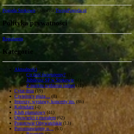
Pogoda Srokowo
z serwisu
TwojaPogoda.pl
Polityka prywatności
Regulamin
Kategorie
Aktualności
(898)
Co dziś świętujemy?
(1)
Jubileusz SP w Srokowie
(4)
Z punktu widzenia radnej
(11)
Cytat dnia
(19)
Czytelnicy piszą…
(8)
Imprezy, wystawy, koncerty itp.
(86)
Kalendarz
(4)
Klub planszowy
(41)
Opowieści z morałem
(62)
Pogotowie Obywatelskie
(13)
Porozmawiajmy o…
(63)
Recenzje
(9)