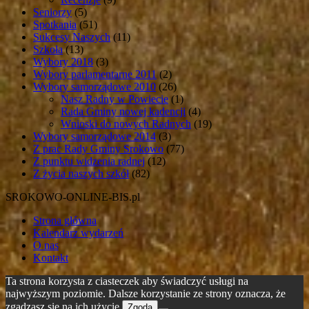
Seniorzy
(5)
Spotkania
(51)
Sukcesy Naszych
(11)
Szkoła
(13)
Wybory 2018
(3)
Wybory parlamentarne 2011
(2)
Wybory samorządowe 2010
(26)
Nasz Radny w Powiecie
(1)
Rada Gminy nowej kadencji
(4)
Wnioski do nowych Radnych
(19)
Wybory samorządowe 2014
(3)
Z prac Rady Gminy Srokowo
(77)
Z punktu widzenia radnej
(12)
Z życia naszych szkół
(82)
SROKOWO-ONLINE-BIS.pl
Strona główna
Kalendarz wydarzeń
O nas
Kontakt
Ta strona korzysta z ciasteczek aby świadczyć usługi na
najwyższym poziomie. Dalsze korzystanie ze strony oznacza, że
zgadzasz się na ich użycie.
Zgoda