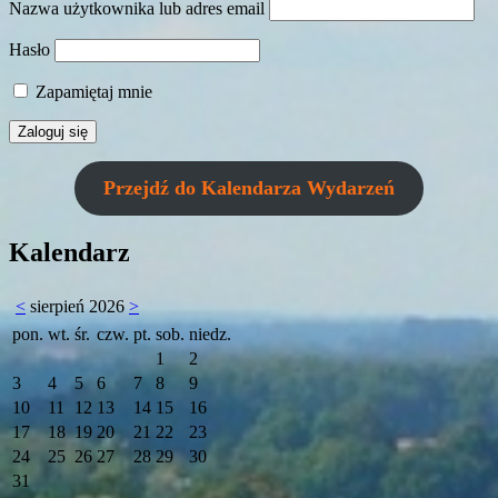
Nazwa użytkownika lub adres email
Hasło
Zapamiętaj mnie
Przejdź do Kalendarza Wydarzeń
Kalendarz
<
sierpień 2026
>
pon.
wt.
śr.
czw.
pt.
sob.
niedz.
1
2
3
4
5
6
7
8
9
10
11
12
13
14
15
16
17
18
19
20
21
22
23
24
25
26
27
28
29
30
31