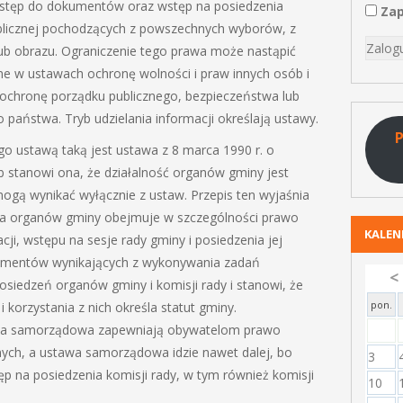
ostęp do dokumentów oraz wstęp na posiedzenia
Zap
blicznej pochodzących z powszechnych wyborów, z
lub obrazu. Ograniczenie tego prawa może nastąpić
ne w ustawach ochronę wolności i praw innych osób i
chronę porządku publicznego, bezpieczeństwa lub
państwa. Tryb udzielania informacji określają ustawy.
P
 ustawą taką jest ustawa z 8 marca 1990 r. o
 stanowi ona, że działalność organów gminy jest
mogą wynikać wyłącznie z ustaw. Przepis ten wyjaśnia
nia organów gminy obejmuje w szczególności prawo
KALE
cji, wstępu na sesje rady gminy i posiedzenia jej
kumentów wynikających z wykonywania zadań
<
osiedzeń organów gminy i komisji rady i stanowi, że
pon.
korzystania z nich określa statut gminy.
tawa samorządowa zapewniają obywatelom prawo
ych, a ustawa samorządowa idzie nawet dalej, bo
3
p na posiedzenia komisji rady, w tym również komisji
10