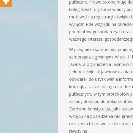
publiczne. Prawo to obejmuje d
kolegialnych organów władzy pu
możliwością rejestracji dźwięku 
wyłącznie ze względu na określo
podmiotów gospodarczych oraz o
ważnego interesu gospodarczego 
W przypadku samorządu gminnego
samorządzie gminnym. W art. 11b
jawna, a ograniczenia jawności 
jednocześnie, iż jawność działa
obywateli do uzyskiwania informa
komisji, a także dostępu do do
publicznych, w tym protokołów p
zasady dostępu do dokumentów i 
Zarówno konstytucja, jak i us
wstępu na posiedzenia rad gminn
rozszerza to prawo także na wstę
rewizyjnej.