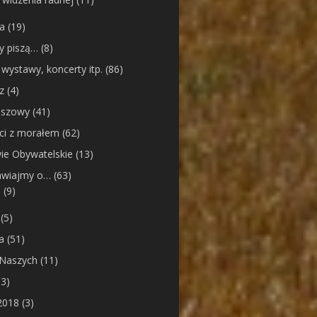
ia
(19)
cy piszą…
(8)
 wystawy, koncerty itp.
(86)
z
(4)
nszowy
(41)
ci z morałem
(62)
ie Obywatelskie
(13)
wiajmy o…
(63)
e
(9)
(5)
a
(51)
 Naszych
(11)
3)
2018
(3)