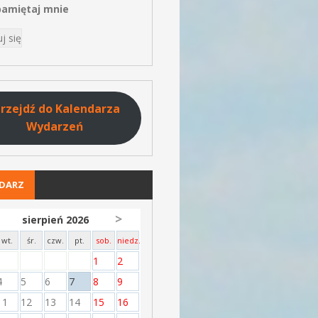
amiętaj mnie
rzejdź do Kalendarza
Wydarzeń
NDARZ
>
sierpień 2026
wt.
śr.
czw.
pt.
sob.
niedz.
1
2
4
5
6
7
8
9
11
12
13
14
15
16