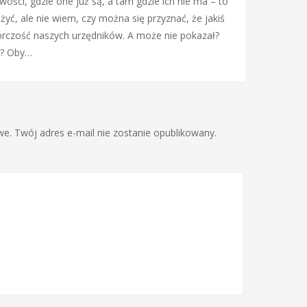
wości, gdzie one już są, a tam gdzie ich nie ma – to
ć, ale nie wiem, czy można się przyznać, że jakiś
órczość naszych urzędników. A może nie pokazał?
o? Oby…
. Twój adres e-mail nie zostanie opublikowany.