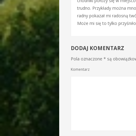
chodniki położy się w miejsco
trudno. Przykłady można mnoży
radny pokazał mi radosną tw
Może mi się to tylko przyśnił
DODAJ KOMENTARZ
Pola oznaczone * są obowiązkowe
Komentarz