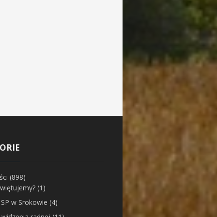
ORIE
ści
(898)
świętujemy?
(1)
z SP w Srokowie
(4)
 widzenia radnej
(11)