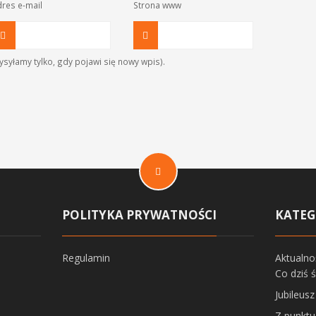
res e-mail
Strona www
syłamy tylko, gdy pojawi się nowy wpis).
POLITYKA PRYWATNOŚCI
KATEG
Regulamin
Aktualno
Co dziś 
Jubileus
Z punktu