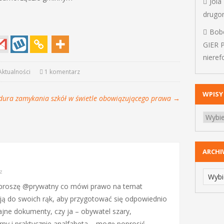
Jola
drugo
Bob
GIER 
niere
Aktualności
1 komentarz
WPISY
dura zamykania szkół w świetle obowiązującego prawa
→
ARCH
z
mi proszę @prywatny co mówi prawo na temat
ają do swoich rąk, aby przygotować się odpowiednio
 tajne dokumenty, czy ja – obywatel szary,
ny i praktycznie analfabeta – mogę poprosić