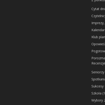
Cytat dn
Czytelni
Imprezy,
Kalendar
Klub pla
Opowieś
Pogotow
Porozma
Recenzj
Seniorzy
Spotkani
Sukcesy
Szkoła
(1
Wybory 