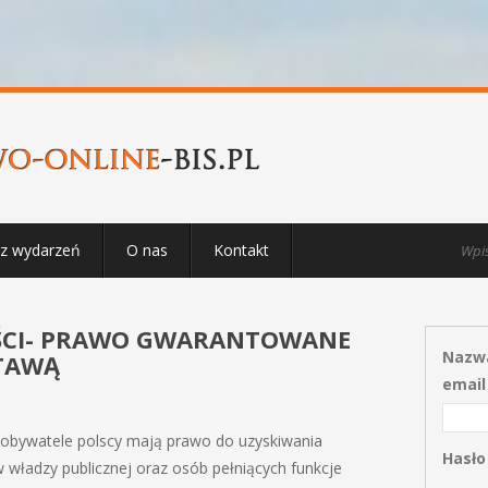
rz wydarzeń
O nas
Kontakt
ŚCI- PRAWO GWARANTOWANE
Nazwa
STAWĄ
email
, obywatele polscy mają prawo do uzyskiwania
Hasło
w władzy publicznej oraz osób pełniących funkcje