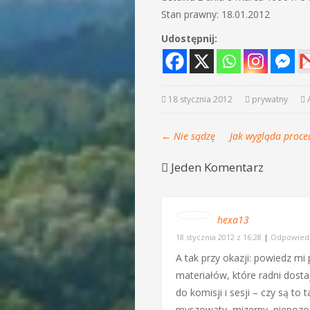
Stan prawny: 18.01.2012
Udostępnij:
18 stycznia 2012
prywatny
←
Nie sądzę
Jak wygląda proce
Jeden Komentarz
hexa13
18 stycznia 2012 z 16:28
|
Odpowied
A tak przy okazji: powiedz 
materiałów, które radni dost
do komisji i sesji – czy są to
myszowaty, mizerny, niepozor