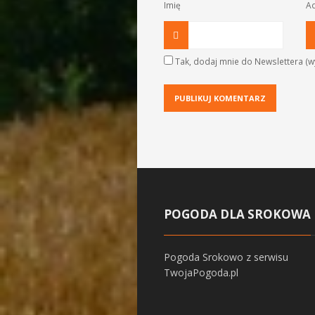
Imię
Ad
Tak, dodaj mnie do Newslettera (wy
POGODA DLA SROKOWA
Pogoda Srokowo
z serwisu
TwojaPogoda.pl