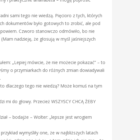
ni sami tego nie wiedzą. Pięcioro z tych, których
ych dokumentów było gotowych to zrobić, ale pod
e powiem. Czworo stanowczo odmówiło, bo nie
”. (Mam nadzieję, że głosują w myśl jaśniejszych
tytułem: „Lepiej mówcie, że nie możecie pokazać” – to
byśmy o przymiarkach do różnych zmian dowiadywali
…
ć to dlaczego tego nie wiedzą? Może komuś na tym
hodzi mi do głowy. Przecież WSZYSCY CHCĄ ŻEBY
iał – bodajże – Wolter: „lepsze jest wrogiem
rzykład wymyśliły one, że w najbliższych latach