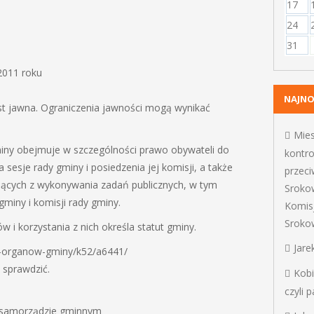
17
24
31
2011 roku
NAJN
st jawna. Ograniczenia jawności mogą wynikać
Mie
miny obejmuje w szczególności prawo obywateli do
kontro
 sesje rady gminy i posiedzenia jej komisji, a także
przec
ących z wykonywania zadań publicznych, w tym
Sroko
iny i komisji rady gminy.
Komis
Sroko
i korzystania z nich określa statut gminy.
Jare
sc-organow-gminy/k52/a6441/
 sprawdzić.
Kob
czyli 
o samorządzie gminnym