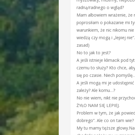
radną/radnego o wgląd?
Mam albowiem wrażenie, że rad
poprosiłam o pokazanie mi t
warunkiem, że nic nikomu ni
wiedzą czy mogą i „lepiej nie
zasad)
No to jak to jest?
A jeśli istnieje klimacik pod 
czemu to służy? Kto chce, a
się po czasie. Niech pomyślę
A jeśli mogą mi je udostępni
zależy? Ale komu…?
No nie wiem, nikt nie przyc
ŻYŁO NAM SIĘ LEPIEJ.
Problem w tym, że jak powiedz
dobrego”. Ale co on tam wie?
My tu mamy tęższe głowy.Na p