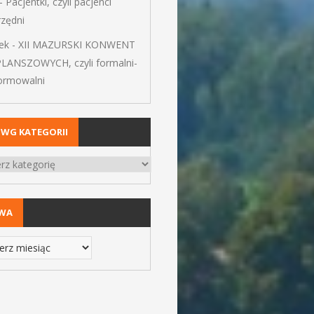
-
Pacjentki, czyli pacjenci
rzędni
ek
-
XII MAZURSKI KONWENT
PLANSZOWYCH, czyli formalni-
formowalni
 WG KATEGORII
IWA