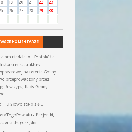
18
19
20
21
22
23
25
26
27
28
29
30
OWSZE KOMENTARZE
szkam niedaleko
-
Protokół z
li stanu infrastruktury
iwpożarowej na terenie Gminy
wo przeprowadzony przez
ję Rewizyjną Rady Gminy
wo
k
-
…I Słowo stało się…
ietaTegoPowiatu
-
Pacjentki,
pacjenci drugorzędni