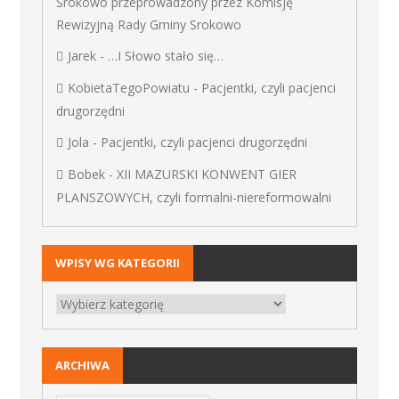
Srokowo przeprowadzony przez Komisję
Rewizyjną Rady Gminy Srokowo
Jarek
-
…I Słowo stało się…
KobietaTegoPowiatu
-
Pacjentki, czyli pacjenci
drugorzędni
Jola
-
Pacjentki, czyli pacjenci drugorzędni
Bobek
-
XII MAZURSKI KONWENT GIER
PLANSZOWYCH, czyli formalni-niereformowalni
WPISY WG KATEGORII
ARCHIWA