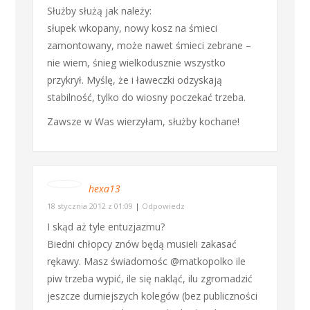
Służby służą jak należy:
słupek wkopany, nowy kosz na śmieci
zamontowany, może nawet śmieci zebrane –
nie wiem, śnieg wielkodusznie wszystko
przykrył. Myślę, że i ławeczki odzyskają
stabilność, tylko do wiosny poczekać trzeba.
Zawsze w Was wierzyłam, służby kochane!
hexa13
18 stycznia 2012 z 01:09
|
Odpowiedz
I skąd aż tyle entuzjazmu?
Biedni chłopcy znów będą musieli zakasać
rękawy. Masz świadomośc @matkopolko ile
piw trzeba wypić, ile się nakląć, ilu zgromadzić
jeszcze durniejszych kolegów (bez publiczności