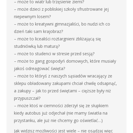
– może to wiatr lub trzęsienie ziemi?
– może dzieci z pobliskiej szkoły sfrustrowane jej
niepewnym losem?
– może to kreatywni gimnazjaliści, bo nudzi ich co
dzień taki sam krajobraz?
– może to licealiści roztargnieni zbliżającą się
studniówką lub maturą?
– może to studenci w stresie przed sesją?
– może to gang gospodyń domowych, które musiały
jakoś odreagować święta?
– może to któryś z naszych sąsiadów wracający ze
sklepu obładowany zakupami chciał chwilę odsapnąć,
a zakupy – jak to przed świętami – cięższe były niż
przypuszczał?
– może ktoś w ciemności zderzył się ze słupkiem
kiedy autobus już odjechał (nie mamy światła na
przystanku, ale już nie chcemy go oświetlać…)
Jak widzisz możliwości jest wiele – nie osądzaj więc