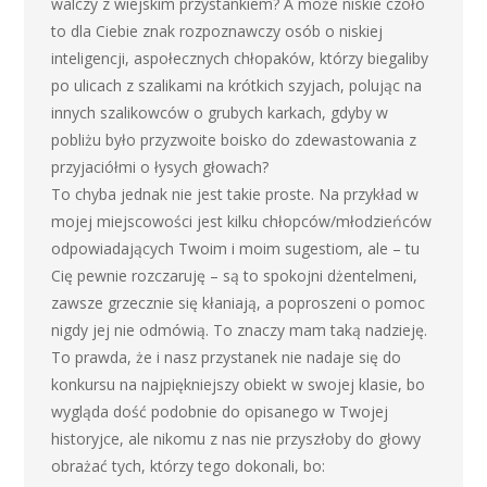
walczy z wiejskim przystankiem? A może niskie czoło
to dla Ciebie znak rozpoznawczy osób o niskiej
inteligencji, aspołecznych chłopaków, którzy biegaliby
po ulicach z szalikami na krótkich szyjach, polując na
innych szalikowców o grubych karkach, gdyby w
pobliżu było przyzwoite boisko do zdewastowania z
przyjaciółmi o łysych głowach?
To chyba jednak nie jest takie proste. Na przykład w
mojej miejscowości jest kilku chłopców/młodzieńców
odpowiadających Twoim i moim sugestiom, ale – tu
Cię pewnie rozczaruję – są to spokojni dżentelmeni,
zawsze grzecznie się kłaniają, a poproszeni o pomoc
nigdy jej nie odmówią. To znaczy mam taką nadzieję.
To prawda, że i nasz przystanek nie nadaje się do
konkursu na najpiękniejszy obiekt w swojej klasie, bo
wygląda dość podobnie do opisanego w Twojej
historyjce, ale nikomu z nas nie przyszłoby do głowy
obrażać tych, którzy tego dokonali, bo: