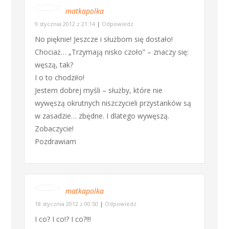
matkapolka
9 stycznia 2012 z 21:14
|
Odpowiedz
No pięknie! Jeszcze i służbom się dostało!
Chociaż… „Trzymają nisko czoło” – znaczy się:
węszą, tak?
I o to chodziło!
Jestem dobrej myśli – służby, które nie
wywęszą okrutnych niszczycieli przystanków są
w zasadzie… zbędne. I dlatego wywęszą.
Zobaczycie!
Pozdrawiam
matkapolka
18 stycznia 2012 z 00:50
|
Odpowiedz
I co? I co!? I co?!!!