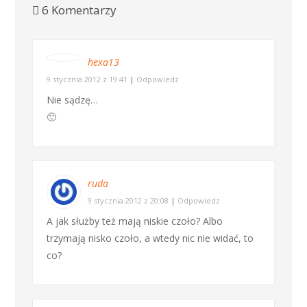
6 Komentarzy
hexa13
9 stycznia 2012 z 19:41
|
Odpowiedz
Nie sądzę…
🙂
ruda
9 stycznia 2012 z 20:08
|
Odpowiedz
A jak służby też mają niskie czoło? Albo
trzymają nisko czoło, a wtedy nic nie widać, to
co?