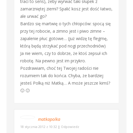
traci to sens), żeby wyrwać taki słupek z
zamarzniętej ziemi? Spalić kosz jest dość łatwo,
ale urwać go?
Bardzo się martwię o tych chłopców: spocą się
przy tej robocie, a zimno jest i piwo zimne –
zapalenie płuc gotowe… (już widzę tę flegmę,
którą będą strzykać pod nogi przechodniów)
Ja nie wiem, czy to dobrze, że ktoś zepsuł ich
robotę. Na pewno jest im przykro.
Pozdrawiam, choć tej Twojej radości nie
rozumiem tak do końca. Chyba, że bardziej
jesteś Polką niż Matką… A może jeszcze kimś?
🙂 🙂
matkapolka
18 stycznia 2012 z 10:32
|
Odpowiedz