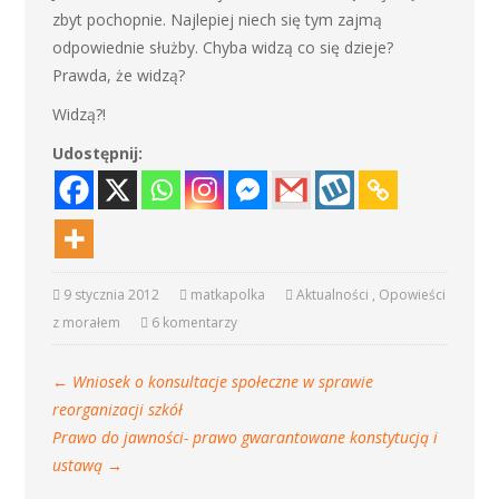
zbyt pochopnie. Najlepiej niech się tym zajmą
odpowiednie służby. Chyba widzą co się dzieje?
Prawda, że widzą?
Widzą?!
Udostępnij:
9 stycznia 2012
matkapolka
Aktualności
,
Opowieści
z morałem
6 komentarzy
←
Wniosek o konsultacje społeczne w sprawie
reorganizacji szkół
Prawo do jawności- prawo gwarantowane konstytucją i
ustawą
→