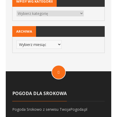
WPISY WG KATEGORII
ARCHIWA
POGODA DLA SROKOWA
Pogoda Srokowo
z serwisu
TwojaPogoda.pl