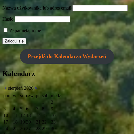
Nazwa użytkownika lub adres email
Hasło
Zapamiętaj mnie
Przejdź do Kalendarza Wydarzeń
Kalendarz
<
sierpień 2026
>
pon.
wt.
śr.
czw.
pt.
sob.
niedz.
1
2
3
4
5
6
7
8
9
10
11
12
13
14
15
16
17
18
19
20
21
22
23
24
25
26
27
28
29
30