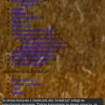
Porozmawiajmy o…
(63)
Recenzje
(9)
Seniorzy
(5)
Spotkania
(51)
Sukcesy Naszych
(11)
Szkoła
(13)
Wybory 2018
(3)
Wybory parlamentarne 2011
(2)
Wybory samorządowe 2010
(26)
Nasz Radny w Powiecie
(1)
Rada Gminy nowej kadencji
(4)
Wnioski do nowych Radnych
(19)
Wybory samorządowe 2014
(3)
Z prac Rady Gminy Srokowo
(77)
Z punktu widzenia radnej
(12)
Z życia naszych szkół
(82)
SROKOWO-ONLINE-BIS.pl
Strona główna
Kalendarz wydarzeń
O nas
Kontakt
Ta strona korzysta z ciasteczek aby świadczyć usługi na
najwyższym poziomie. Dalsze korzystanie ze strony oznacza, że