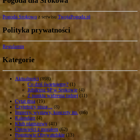
Pogoda dla Srokowa
Pogoda Srokowo
z serwisu
TwojaPogoda.pl
Polityka prywatności
Regulamin
Kategorie
Aktualności
(898)
Co dziś świętujemy?
(1)
Jubileusz SP w Srokowie
(4)
Z punktu widzenia radnej
(11)
Cytat dnia
(19)
Czytelnicy piszą…
(8)
Imprezy, wystawy, koncerty itp.
(86)
Kalendarz
(4)
Klub planszowy
(41)
Opowieści z morałem
(62)
Pogotowie Obywatelskie
(13)