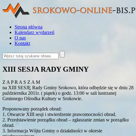
Strona główna
Kalendarz wydarzeń
O nas
Kontakt
XIII SESJA RADY GMINY
Z A P R A S Z A M
na XIII SESJĘ Rady Gminy Srokowo, która odbędzie się w dniu 28
października 2011r. ( piątek) o godz. 13:00 w sali lustrzanej
Gminnego Ośrodka Kultury w Srokowie.
Proponowany porządek obrad:
1. Otwarcie XIII sesji i stwierdzenie prawomocności obrad.
2. Przedstawienie porządku obrad – zgłaszanie zmian w porządku
obrad.
3. Informacja Wójta Gminy o działalności w okresie