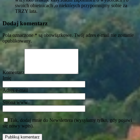
swoich obietnicach ,o niektórych przypomnijmy sobie za
TRZY lata.
Dodaj komentarz
Pola oznaczone * są obowiązkowe. Twój adres e-mail nie zostanie
opublikowany.
Komentarz
Imię
Adres e-mail
Strona www
Tak, dodaj mnie do Newslettera (wysyłamy tylko, gdy pojawi
się nowy wpis).