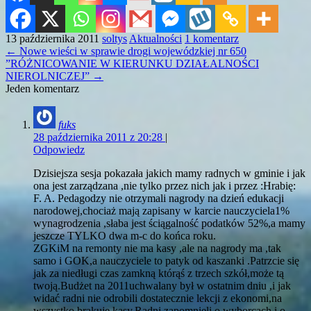
13 października 2011
soltys
Aktualności
1 komentarz
←
Nowe wieści w sprawie drogi wojewódzkiej nr 650
”RÓŻNICOWANIE W KIERUNKU DZIAŁALNOŚCI
NIEROLNICZEJ”
→
Jeden komentarz
fuks
28 października 2011 z 20:28
|
Odpowiedz
Dzisiejsza sesja pokazała jakich mamy radnych w gminie i jak
ona jest zarządzana ,nie tylko przez nich jak i przez :Hrabię:
F. A. Pedagodzy nie otrzymali nagrody na dzień edukacji
narodowej,chociaż mają zapisany w karcie nauczyciela1%
wynagrodzenia ,słaba jest ściągalność podatków 52%,a mamy
jeszcze TYLKO dwa m-c do końca roku.
ZGKiM na remonty nie ma kasy ,ale na nagrody ma ,tak
samo i GOK,a nauczyciele to patyk od kaszanki .Patrzcie się
jak za niedługi czas zamkną którąś z trzech szkół,może tą
twoją.Budżet na 2011uchwalany był w ostatnim dniu ,i jak
widać radni nie odrobili dostatecznie lekcji z ekonomi,na
wszystko brakuje kasy.Radni zapomnieli o wyborcach i o