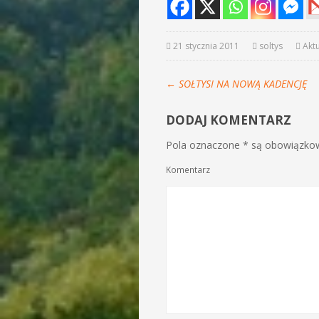
21 stycznia 2011
soltys
Akt
←
SOŁTYSI NA NOWĄ KADENCJĘ
DODAJ KOMENTARZ
Pola oznaczone * są obowiązkowe
Komentarz