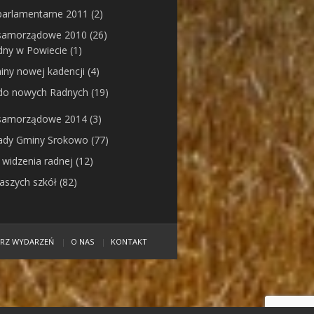
parlamentarne 2011
(2)
samorządowe 2010
(26)
dny w Powiecie
(1)
ny nowej kadencji
(4)
 do nowych Radnych
(19)
samorządowe 2014
(3)
Rady Gminy Srokowo
(77)
 widzenia radnej
(12)
naszych szkół
(82)
ARZ WYDARZEŃ
O NAS
KONTAKT