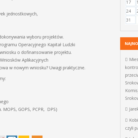
17
24
wek jednostkowych,
31
dokonywania wyboru projektów.
NAJN
ogramu Operacyjnego Kapitał Ludzki
 wniosku o dofinansowanie projektu.
Mie
Wniosków Aplikacyjnych
kontro
ktowa w nowym wniosku? Uwagi praktyczne.
przec
my:
Sroko
Komis
Sroko
lnego
Jare
m.in. MOPS, GOPS, PCPR, DPS)
Kob
czyli 