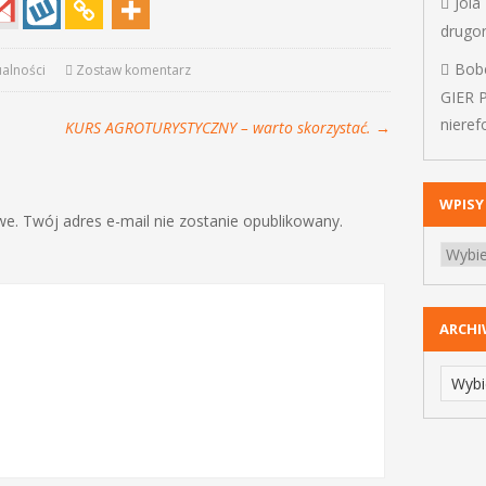
Jola
drugo
Bob
ualności
Zostaw komentarz
GIER 
niere
KURS AGROTURYSTYCZNY – warto skorzystać.
→
WPISY
. Twój adres e-mail nie zostanie opublikowany.
ARCH