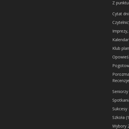
Z punktu
Cytat dn
Czytelni
Imprezy,
Kalendar
Klub pla
Opowieś
Pogotow
Porozma
Recenzj
Seniorzy
Spotkani
Sukcesy
Szkoła
(1
Wybory 