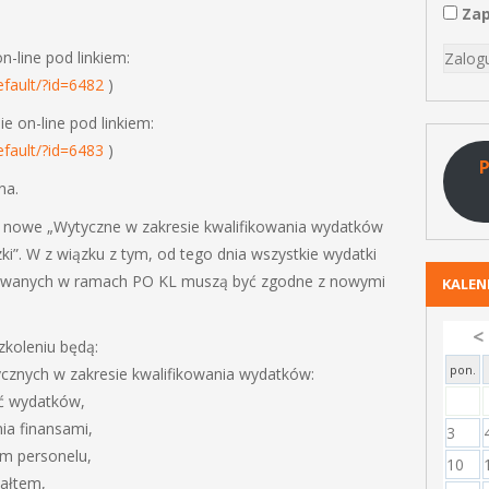
Zap
n-line pod linkiem:
efault/?id=6482
)
e on-line pod linkiem:
efault/?id=6483
)
P
na.
ą nowe „Wytyczne w zakresie kwalifikowania wydatków
i”. W z wiązku z tym, od tego dnia wszystkie wydatki
zowanych w ramach PO KL muszą być zgodne z nowymi
KALE
<
koleniu będą:
pon.
znych w zakresie kwalifikowania wydatków:
ść wydatków,
ia finansami,
3
em personelu,
10
załtem,