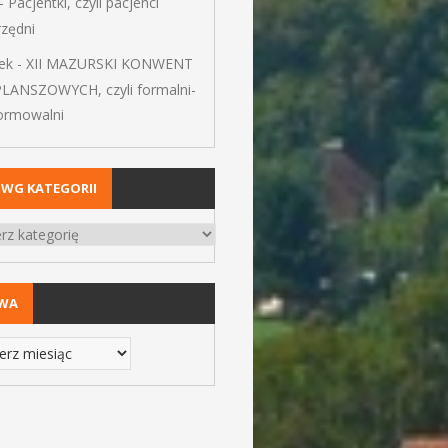
-
Pacjentki, czyli pacjenci
rzędni
ek
-
XII MAZURSKI KONWENT
PLANSZOWYCH, czyli formalni-
formowalni
 WG KATEGORII
IWA