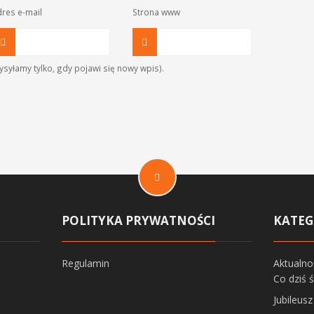
res e-mail
Strona www
syłamy tylko, gdy pojawi się nowy wpis).
POLITYKA PRYWATNOŚCI
KATEG
Regulamin
Aktualno
Co dziś 
Jubileus