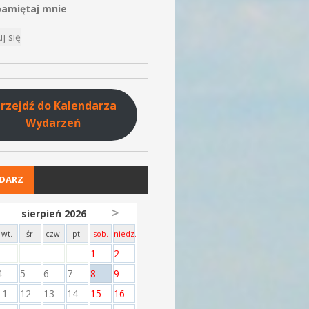
amiętaj mnie
rzejdź do Kalendarza
Wydarzeń
NDARZ
>
sierpień 2026
wt.
śr.
czw.
pt.
sob.
niedz.
1
2
4
5
6
7
8
9
11
12
13
14
15
16