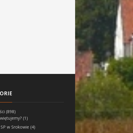
ORIE
ści
(898)
świętujemy?
(1)
z SP w Srokowie
(4)