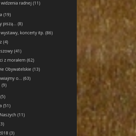
 widzenia radnej
(11)
ia
(19)
cy piszą…
(8)
 wystawy, koncerty itp.
(86)
z
(4)
nszowy
(41)
ci z morałem
(62)
ie Obywatelskie
(13)
wiajmy o…
(63)
e
(9)
(5)
a
(51)
 Naszych
(11)
3)
2018
(3)