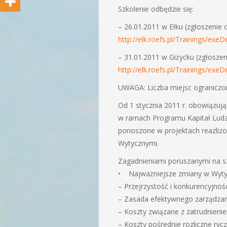
Szkolenie odbędzie się:
– 26.01.2011 w Ełku (zgłoszenie o
http://elk.roefs.pl/Trainings/exeD
– 31.01.2011 w Giżycku (zgłoszeni
http://elk.roefs.pl/Trainings/exeD
UWAGA: Liczba miejsc ograniczo
Od 1 stycznia 2011 r. obowiązuj
w ramach Programu Kapitał Ludzk
ponoszone w projektach reazli
Wytycznymi.
Zagadnieniami poruszanymi na sz
• Najważniejsze zmiany w Wytyc
– Przejrzystość i konkurencyjno
– Zasada efektywnego zarządzan
– Koszty związane z zatrudnieni
– Koszty pośrednie rozliczne ryc