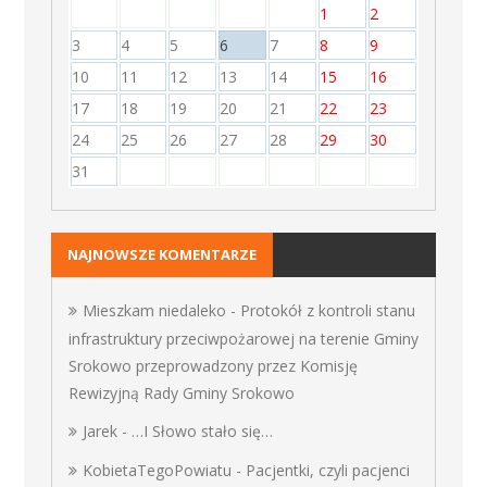
1
2
3
4
5
6
7
8
9
10
11
12
13
14
15
16
17
18
19
20
21
22
23
24
25
26
27
28
29
30
31
NAJNOWSZE KOMENTARZE
Mieszkam niedaleko
-
Protokół z kontroli stanu
infrastruktury przeciwpożarowej na terenie Gminy
Srokowo przeprowadzony przez Komisję
Rewizyjną Rady Gminy Srokowo
Jarek
-
…I Słowo stało się…
KobietaTegoPowiatu
-
Pacjentki, czyli pacjenci