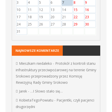
3
4
5
6
7
8
9
10
11
12
13
14
15
16
17
18
19
20
21
22
23
24
25
26
27
28
29
30
31
NAJNOWSZE KOMENTARZE
Mieszkam niedaleko
-
Protokół z kontroli stanu
infrastruktury przeciwpożarowej na terenie Gminy
Srokowo przeprowadzony przez Komisję
Rewizyjną Rady Gminy Srokowo
Jarek
-
…I Słowo stało się…
KobietaTegoPowiatu
-
Pacjentki, czyli pacjenci
drugorzędni