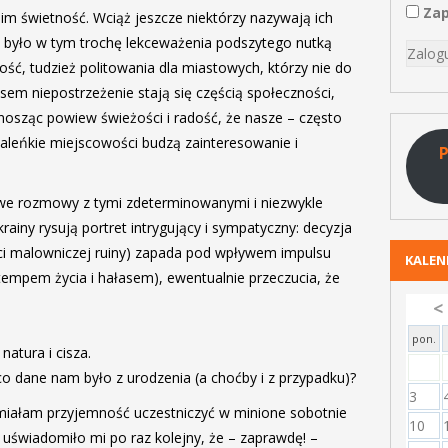
Zap
 im świetność.
Wciąż jeszcze niektórzy nazywają ich
mu było w tym trochę lekceważenia podszytego nutką
ć, tudzież politowania dla miastowych, którzy nie do
em niepostrzeżenie stają się częścią społeczności,
nosząc powiew świeżości i radość, że nasze – często
aleńkie miejscowości budzą zainteresowanie i
P
owe rozmowy z tymi zdeterminowanymi i niezwykle
ainy rysują portret intrygujący i sympatyczny: decyzja
ci malowniczej ruiny) zapada pod wpływem impulsu
KALE
 tempem życia i hałasem), ewentualnie przeczucia, że
<
pon.
natura i cisza.
co dane nam było z urodzenia (a choćby i z przypadku)?
3
miałam przyjemność uczestniczyć w minione sobotnie
10
 uświadomiło mi po raz kolejny, że – zaprawdę! –