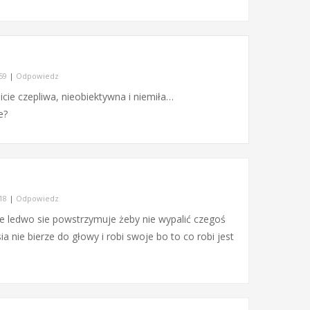
:59
|
Odpowiedz
icie czepliwa, nieobiektywna i niemiła…
e?
:18
|
Odpowiedz
le ledwo sie powstrzymuje żeby nie wypalić czegoś
a nie bierze do głowy i robi swoje bo to co robi jest