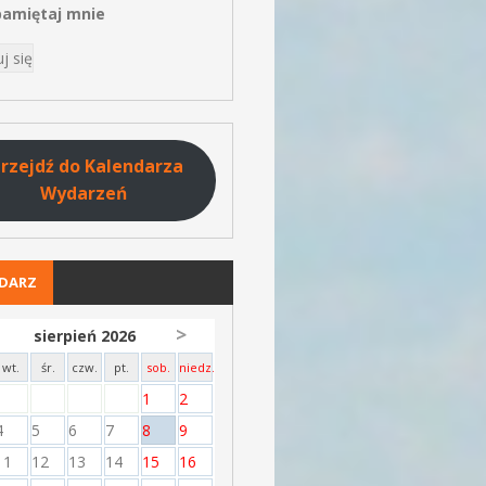
amiętaj mnie
rzejdź do Kalendarza
Wydarzeń
NDARZ
>
sierpień 2026
wt.
śr.
czw.
pt.
sob.
niedz.
1
2
4
5
6
7
8
9
11
12
13
14
15
16