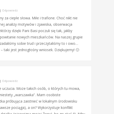
|
Odpowiedz
 za ciepłe słowa. Miłe i trafione. Choć nikt nie
nej analizy motywów i zjawiska, obserwacja
którzy dzięki Pani Basi poczuli się tak, jakby
a powitanie nowych mieszkańców. Na naszej grupie
adaliśmy sobie trud i przeczytaliśmy to i owo…
taki jest jednogłośny wniosek. Dziękujemy! 🙂
|
Odpowiedz
 uczucia. Może takich osób, o których tu mowa,
o niestety „warszawka”. Mam osobiste
stka próbująca zaistnieć w lokalnym środowisku
wsze pociąga), a on? Wykorzystuje konflikt
działkę (ojcowizna mojej Żony), bo go stać (!). Niby