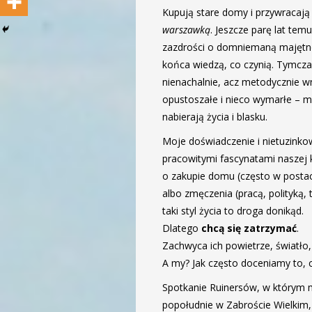
Kupują stare domy i przywracają
warszawką
. Jeszcze parę lat te
zazdrości o domniemaną majętnoś
końca wiedzą, co czynią. Tymczas
nienachalnie, acz metodycznie w
opustoszałe i nieco wymarłe – m
nabierają życia i blasku.
Moje doświadczenie i nietuzink
pracowitymi fascynatami naszej kr
o zakupie domu (często w posta
albo zmęczenia (pracą, polityką,
taki styl życia to droga donikąd.
Dlatego
chcą się zatrzymać
.
Zachwyca ich powietrze, światło, 
A my?
Jak często doceniamy to, 
Spotkanie Ruinersów, w którym 
popołudnie w Zabroście Wielkim,