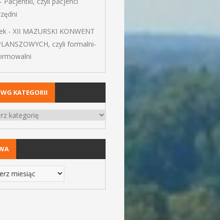
-
Pacjentki, czyli pacjenci
rzędni
ek
-
XII MAZURSKI KONWENT
PLANSZOWYCH, czyli formalni-
formowalni
 WG KATEGORII
IWA