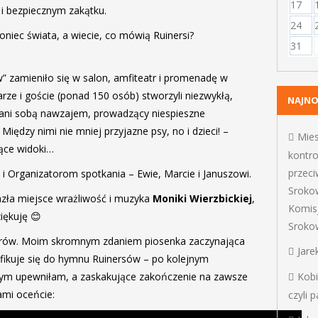
17
i bezpiecznym zakątku.
24
niec świata, a wiecie, co mówią Ruinersi?
31
 zamieniło się w salon, amfiteatr i promenadę w
ze i goście (ponad 150 osób) stworzyli niezwykłą,
NAJN
wani sobą nawzajem, prowadzący niespieszne
 Między nimi nie mniej przyjazne psy, no i dzieci! –
Mie
jące widoki…
kontro
przec
i Organizatorom spotkania – Ewie, Marcie i Januszowi.
Sroko
azła miejsce wrażliwość i muzyka
Moniki Wierzbickiej
,
Komis
iękuję 😊
Sroko
worów. Moim skromnym zdaniem piosenka zaczynająca
Jare
ifikuje się do hymnu Ruinersów – po kolejnym
w tym upewniłam, a zaskakujące zakończenie na zawsze
Kob
ami oceńcie:
czyli 