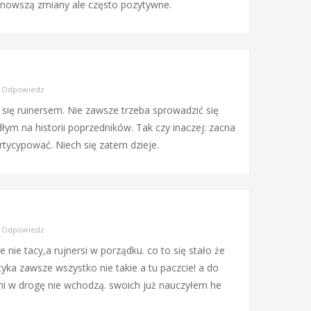
wnowszą zmiany ale często pozytywne.
|
Odpowiedz
ę się ruinersem. Nie zawsze trzeba sprowadzić się
dłym na historii poprzedników. Tak czy inaczej: zacna
artycypować. Niech się zatem dzieje.
|
Odpowiedz
 nie tacy,a rujnersi w porządku. co to się stało że
yka zawsze wszystko nie takie a tu paczcie! a do
 mi w drogę nie wchodzą. swoich już nauczyłem he