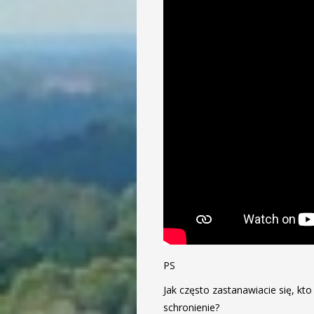
PS
Jak często zastanawiacie się, k
schronienie?