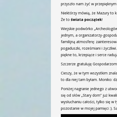
przyszło nam żyć w przepięknym 
Niektórzy mówią, że Mazury to ko
Że to
świata początek
!
Wiejskie podwórko „Archeologów”
jednym, a organizatorzy-gospodar
familijną atmosferę: zaintereso
pogaduszki, roześmiani i życzliwi.
piękne to, krzepiące i serce radu
Szczerze gratuluję Gospodarzom 
Cieszy, że w tym wszystkim znal
to dla niej tam byłam. Moniko: dz
Poniżej nagranie jednego z ut
się od słów „Stary dom” już kwal
wysłuchaniu całości, tylko się 
pozostanie w mojej pamięci :). S