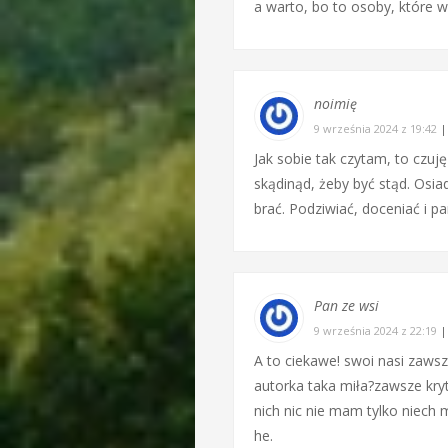
a warto, bo to osoby, które 
noimię
9 września 2024 z 19:42
Jak sobie tak czytam, to czuj
skądinąd, żeby być stąd. Osia
brać. Podziwiać, doceniać i p
Pan ze wsi
9 września 2024 z 22:19
A to ciekawe! swoi nasi zawsze
autorka taka miła?zawsze kryt
nich nic nie mam tylko niech
he.