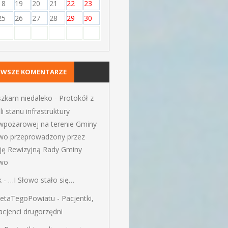
18
19
20
21
22
23
25
26
27
28
29
30
OWSZE KOMENTARZE
szkam niedaleko
-
Protokół z
li stanu infrastruktury
iwpożarowej na terenie Gminy
wo przeprowadzony przez
ję Rewizyjną Rady Gminy
wo
k
-
…I Słowo stało się…
ietaTegoPowiatu
-
Pacjentki,
pacjenci drugorzędni