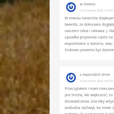
w imieniu
13 września 2024 z 07:05
W imieniu ruinersów dziękujemy
twierdzi, że dokonano dogłęb
owszem celna i ciekawa ;). Nie
sąsiadka przyniosła ciasto n
wspomniano o Autorce, więc z
Srokowo powinno być dumne – 
z mazurskich stron
14 września 2024 z 09:24
Przeczytałem i mam mieszane
jest trochę. Ale większość, t
doświadczenia; ona niby arty
(wzbudza zachwyt, bo nowe za
rodzinny, by pod nosem kupić 