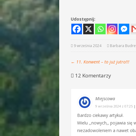
Udostępnij:
9 września 2024
Barbara Budre
←
11. Konwent – to już jutro!!!
12 Komentarzy
Miejscowa
9 września 2024 z 07:25
Bardzo ciekawy artykuł.
Wielu ,,nowych,, pojawia się 
niezadowoleniem a nawet obaw