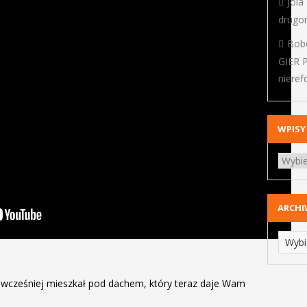
Jola
drugo
Bob
GIER 
niere
WPISY
ARCH
to wcześniej mieszkał pod dachem, który teraz daje Wam