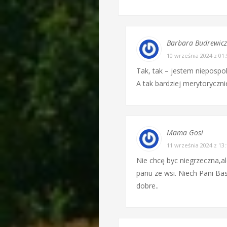
Barbara Budrewicz
10 września 2024 z 01
Tak, tak – jestem niepospol
A tak bardziej merytoryczni
Mama Gosi
11 września 2024 z 13
Nie chcę byc niegrzeczna,a
panu ze wsi. Niech Pani Basi
dobre..