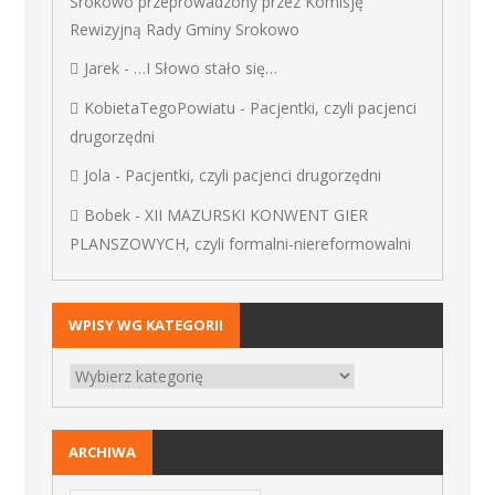
Srokowo przeprowadzony przez Komisję
Rewizyjną Rady Gminy Srokowo
Jarek
-
…I Słowo stało się…
KobietaTegoPowiatu
-
Pacjentki, czyli pacjenci
drugorzędni
Jola
-
Pacjentki, czyli pacjenci drugorzędni
Bobek
-
XII MAZURSKI KONWENT GIER
PLANSZOWYCH, czyli formalni-niereformowalni
WPISY WG KATEGORII
ARCHIWA