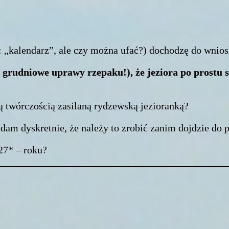
 „kalendarz”, ale czy można ufać?) dochodzę do wniosk
rudniowe uprawy rzepaku!), że jeziora po prostu się
ą twórczością zasilaną rydzewską jezioranką?
am dyskretnie, że należy to zrobić zanim dojdzie do p
27* – roku?