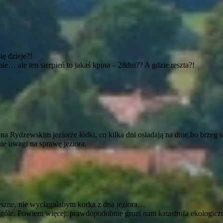
ę dzieje?!
nie… ale ten sierpień to jakaś kpina – 28dni?? A gdzie reszta?!
 na Rydzewskim jeziorze łódki, co kilka dni osiadają na dnie,bo brzeg s
ie uwagi na sprawę jeziora.
ieszne, nie wyciągałabym korka z dna jeziora…
ogóle. Powiem więcej: prawdopodobnie grozi nam katastrofa ekologicz