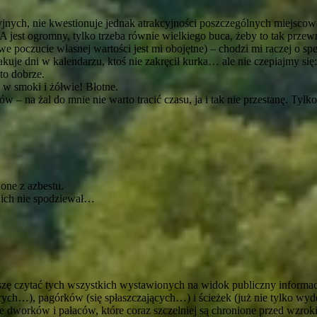
yjnych, nie kwestionuje jednak atrakcyjności poszczególnych miejsco
łu. A jest ogromny, tylko trzeba równie wielkiego buca, żeby to tak p
owe poczucie własnej wartości jest mi obojętne) – chodzi mi raczej o sp
uje dni w kalendarzu, ktoś nie zakręcił kurka… ale nie czepiajmy się: 
 to dobrze.
o w smoki i żółwie! Błotne.
nów – na żal do mnie nie warto tracić czasu, ja i tak nie przestanę. Tyl
one z azbestu.
ę ich nie spodziewał…
 muszę czytać tych wszystkich wystawionych na widok publiczny infor
ących…), pagórków (się spłaszczających…) i ścieżek (już nie tylko w
fie dworków i pałaców, które coraz szczelniej są chronione przed wzro