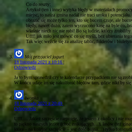
Co do reszty:
Artykuł (ten i inne) wytyka błędy w materiałach promoc
miejsc, to nasza gmina nadal nie traci uroku i potencja
obrazić się może tylko ten, kto się bucem czuje, ale buc
błędy, nawet dużo, zatem wyrzucono kasę na byle co, brak
właśnie niech nic nie robi! Bo są ludzie, którzy zrobiliby
Ufff! jak miło jest mówić co się myśli, bez ubierania teg
Tak więc weźcie się za analizę tablic, folderów i biulety
Mój przyjaciel jogurt
18 listopada 2021 z 10:16
|
Odpowiedz
Ja to bym sprawdził czy te kalendarze przypadkiem nie są zrobi
W końcu udaje im się nakulfonić błędów tam, gdzie nikt by si
Iwonka
18 listopada 2021 z 20:49
|
Odpowiedz
Ufff…. Jakież szczęście niepojęte, że jestem z okolicy i nie
to piękno naszych jezior (choć znikających…), lasów (też gin
która – na kolejne szczęście – jest dość bujna…) tylko fotogra