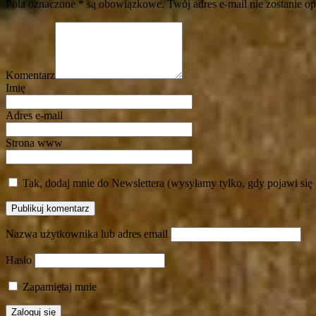
Pola oznaczone * są obowiązkowe. Twój adres e-mail nie zostanie o
Komentarz
Imię
Adres e-mail
Strona www
Tak, dodaj mnie do Newslettera (wysyłamy tylko, gdy pojawi się
Nazwa użytkownika lub adres email
Hasło
Zapamiętaj mnie