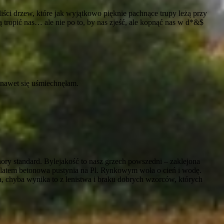
iści drzew, które jak wyjątkowo pięknie pachnące trupy leżą przy
tropić nas… ale nie po to, by nas zjeść, ale kopnąć nas w d*&$
nawet się uśmiechnęłam.
hory standard. Bylejakość to nasz grzech powszedni – zaklejona
, latem betonowa pustynia na Pl. Rynkowym woła o cień i wodę.
ia, chyba wynika to z lenistwa i braku dobrych wzorców, których