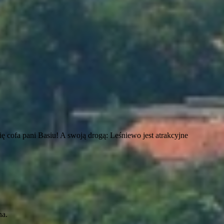
ię cofa pani Basiu! A swoją drogą: Leśniewo jest atrakcyjne
na.