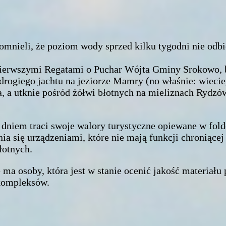
pomnieli, że poziom wody sprzed kilku tygodni nie odbi
ierwszymi Regatami o Puchar Wójta Gminy Srokowo, b
giego jachtu na jeziorze Mamry (no właśnie: wiecie, 
a, a utknie pośród żółwi błotnych na mieliznach Rydzó
 dniem traci swoje walory turystyczne opiewane w fol
 się urządzeniami, które nie mają funkcji chroniącej g
łotnych.
ma osoby, która jest w stanie ocenić jakość materiału
 kompleksów.