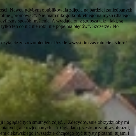
wości. Nawet, gdybym opublikowała zdjęcia najbardziej zaniedbanych
rzewrotnie „promować”. Nie mam nikogo konkretnego na myśli (dlatego
ecyficzny sposób myślenia. A wygląda on z grubsza tak: „fakt, są
tylko ten co nic nie robi, nie popełnia błędów”. Szczerze? No
ko czytajcie ze zrozumieniem. Przede wszystkim zaś ratujcie jezioro!
macji i oglądać tych smutnych zdjęć… Zdecydowanie obrzydziłoby mi
ydeptanych, ale rozjechanych…). Oglądam (często oczami wyobraźni,
kiem ciekawskiego i wszędzie-chcącego-być turysty płotami, tujami i