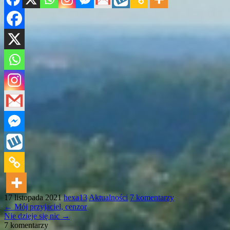
17 listopada 2021
hexa13
Aktualności
7 komentarzy
←
Mój przyjaciel, cenzor
Nie dzieje się nic
→
7 komentarzy