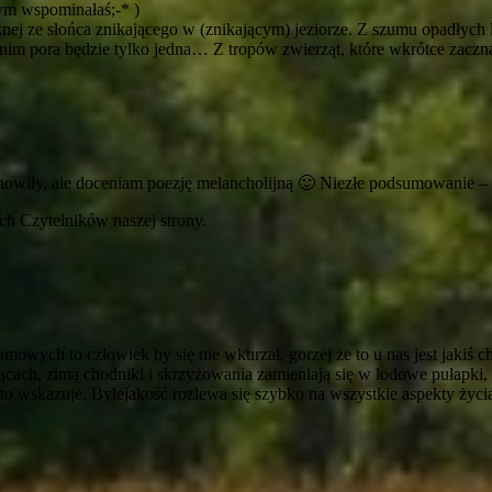
ym wspominałaś;-* )
nej ze słońca znikającego w (znikającym) jeziorze. Z szumu opadłych l
nim pora będzie tylko jedna… Z tropów zwierząt, które wkrótce zaczną 
owiły, ale doceniam poezję melancholijną 🙂 Niezłe podsumowanie – 
ch Czytelników naszej strony.
mowych to człowiek by się nie wkurzał, gorzej że to u nas jest jakiś c
ącach, zimą chodniki i skrzyżowania zamieniają się w lodowe pułapki
m to wskazuje. Bylejakość rozlewa się szybko na wszystkie aspekty życ