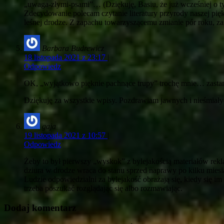
„uwaga-złymi-psami”… (Dziękuję, Basiu, że już wcześniej o t
Zdecydowanie polecam czytanie literatury przyrody naszej pięk
leśnej drodze. Z zapachu towarzyszącemu zmianie pór roku, za
Barbara Budrewicz
18 listopada 2021 z 23:17
|
Odpowiedz
OK, „wyjątkowo pięknie pachnące trupy” trochę mnie… zastan
Dziękuję za wszystkie wpisy. Pozdrawiam jawnych i nieśmiały
gaja
19 listopada 2021 z 10:57
|
Odpowiedz
Żeby to był pierwszy „wyskok” z bylejakością materiałów rekla
dziura w drodze wraca do stanu sprzed naprawy po kilku miesi
Ludzie odpowiedzialni za bylejakość obrażają się, kiedy się i
trzeba poszukać rozglądając się albo rozmawiając.
Dodaj komentarz