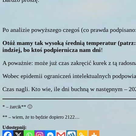
Po analizie powyższego czegoś (co prawda podpisano:
Otóż mamy tak wysoką średnią temperatur (patrz: g
indziej, bo ktoś podpiernicza nam dni
!
A poważnie: może już czas zakręcić kurek z tą radosn
Wobec epidemii ograniczeń intelektualnych podpowiad
Czas nagli. Kto wie, ile dni buchną w następnym – 20
* – żarcik** 🙂
** – wiem, że to będzie dopiero 2122…
Udostępnij: