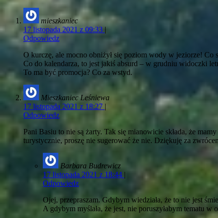
mieszkaniec
17 listopada 2021 z 09:33
|
Odpowiedz
O kurczę, ale mocno obniżył się poziom wody w jeziorze! Co si
Co do kalendarza, to jest jakiś absurd – w grudniu widoczki let
To ma być promocja? Co za wstyd.
Mieszkaniec Leśniewa
17 listopada 2021 z 18:27
|
Odpowiedz
Pani Basiu to nie są żarty. Tak się mianowicie składa, że mamy
turystycznie, proszę nie sugerować że nie. Dziękuję za zwrócen
Barbara Budrewicz
17 listopada 2021 z 18:44
|
Odpowiedz
Ojej, przepraszam. Gdybym wiedziała, że to nie jest śm
A gdybym myślała, że jest, nie poruszyłabym tematu w 