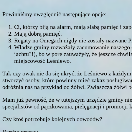
Powinniśmy uwzględnić następujące opcje:
Ci, którzy biją na alarm, mają słabą pamięć i za
Mają dobrą pamięć.
Regaty na Omegach nigdy nie zostały nazwane P
Władze gminy rozważały zacumowanie naszego dro
jachtu?!), bo w porę zauważyły, że jeszcze chwil
miejscowość Leśniewo.
Tak czy owak nie da się ukryć, że Leśniewo z każdym
stworzyć osoby, które powinny mieć zakaz posługiwania
odróżnia nas na przykład od żółwi. Zwłaszcza żółwi b
Mam już pewność, że w tutejszym urzędzie gminy nie 
specjalistów od pączkowania, pielęgnacji i promocji
Czy ktoś potrzebuje kolejnych dowodów?
Bardzo proszę: