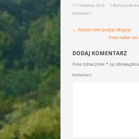
17 kwietnia 2018
Barbara Budr
komentarz
←
Pomóż nam podjąć decyzję!
Trwa nabór na 
DODAJ KOMENTARZ
Pola oznaczone * są obowiązkowe
Komentarz