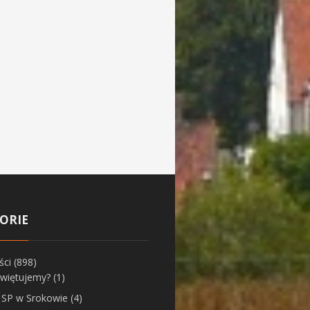
ORIE
ści
(898)
świętujemy?
(1)
z SP w Srokowie
(4)