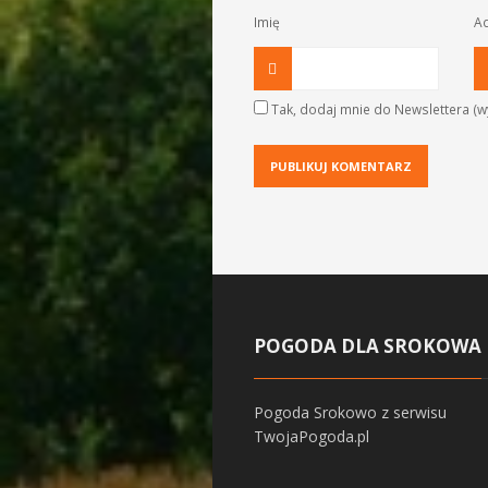
Imię
Ad
Tak, dodaj mnie do Newslettera (wy
POGODA DLA SROKOWA
Pogoda Srokowo
z serwisu
TwojaPogoda.pl