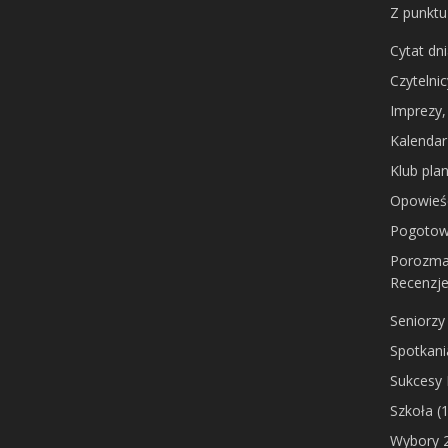
Z punktu
Cytat dn
Czytelni
Imprezy,
Kalendar
Klub pla
Opowieś
Pogotow
Porozma
Recenzj
Seniorzy
Spotkani
Sukcesy
Szkoła
(1
Wybory 