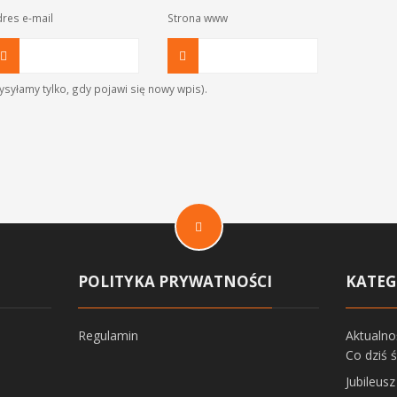
res e-mail
Strona www
syłamy tylko, gdy pojawi się nowy wpis).
POLITYKA PRYWATNOŚCI
KATEG
Regulamin
Aktualno
Co dziś 
Jubileus