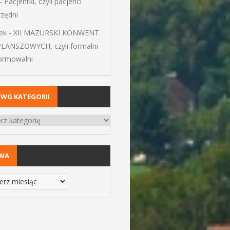
-
Pacjentki, czyli pacjenci
rzędni
ek
-
XII MAZURSKI KONWENT
PLANSZOWYCH, czyli formalni-
formowalni
 WG KATEGORII
IWA