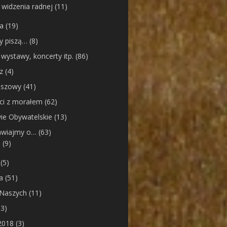
 widzenia radnej
(11)
ia
(19)
cy piszą…
(8)
 wystawy, koncerty itp.
(86)
z
(4)
nszowy
(41)
ci z morałem
(62)
ie Obywatelskie
(13)
wiajmy o…
(63)
e
(9)
(5)
a
(51)
 Naszych
(11)
3)
2018
(3)