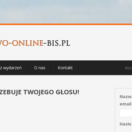
rz wydarzeń
O nas
Kontakt
EBUJE TWOJEGO GŁOSU!
Nazwa
email
Hasło