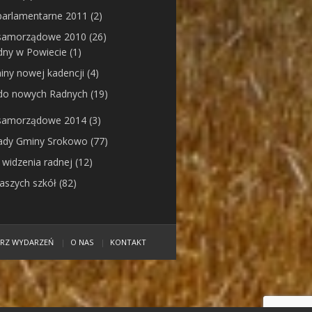
parlamentarne 2011
(2)
samorządowe 2010
(26)
dny w Powiecie
(1)
ny nowej kadencji
(4)
 do nowych Radnych
(19)
samorządowe 2014
(3)
Rady Gminy Srokowo
(77)
 widzenia radnej
(12)
naszych szkół
(82)
ARZ WYDARZEŃ
O NAS
KONTAKT