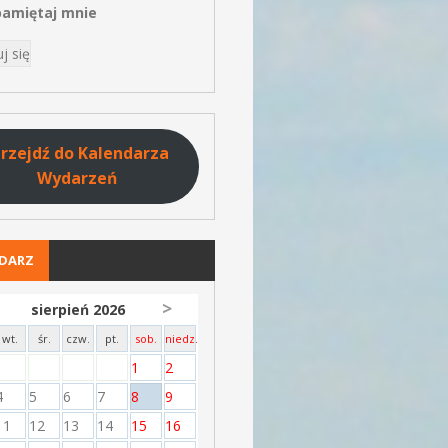
amiętaj mnie
rzejdź do Kalendarza
Wydarzeń
NDARZ
>
sierpień 2026
wt.
śr.
czw.
pt.
sob.
niedz.
1
2
4
5
6
7
8
9
11
12
13
14
15
16