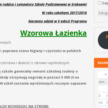
Zap
i rodzice i sympatycy Szkoły Podstawowej w Srokowie!
W roku szkolnym 2017/2018
bierzemy udział w V edycji
Programu
Wzorowa Łazienka
P
awowych.
st
poprawa stanu higieny i czystości w polskich
czeństwa i dbałość o zdrowie najmłodszych.
KALE
j
szkole generalny remont szkolnej toalety o
<
szkoły otrzymują nagrodę w postaci 5 000 zł na
pon.
100 szkół zostanie wyróżnionych rocznym zapasem
3
10
GŁOS WCHODZĄC NA STRONĘ: