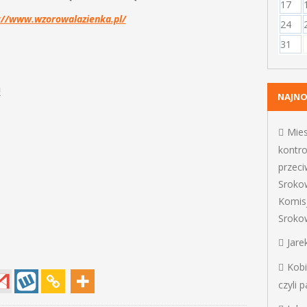
17
://www.wzorowalazienka.pl/
24
31
!
NAJN
Mie
kontro
przec
Sroko
Komis
Sroko
Jare
Kob
czyli 