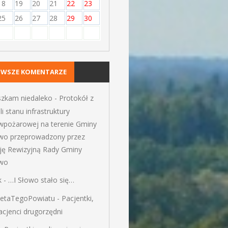
18
19
20
21
22
23
25
26
27
28
29
30
OWSZE KOMENTARZE
szkam niedaleko
-
Protokół z
li stanu infrastruktury
iwpożarowej na terenie Gminy
wo przeprowadzony przez
ję Rewizyjną Rady Gminy
wo
k
-
…I Słowo stało się…
ietaTegoPowiatu
-
Pacjentki,
pacjenci drugorzędni