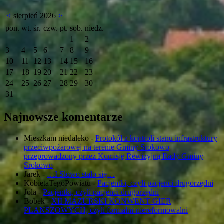
<
sierpień 2026
>
pon.
wt.
śr.
czw.
pt.
sob.
niedz.
1
2
3
4
5
6
7
8
9
10
11
12
13
14
15
16
17
18
19
20
21
22
23
24
25
26
27
28
29
30
31
Najnowsze komentarze
Mieszkam niedaleko
-
Protokół z kontroli stanu infrastruktury
przeciwpożarowej na terenie Gminy Srokowo
przeprowadzony przez Komisję Rewizyjną Rady Gminy
Srokowo
Jarek
-
…I Słowo stało się…
KobietaTegoPowiatu
-
Pacjentki, czyli pacjenci drugorzędni
Jola
-
Pacjentki, czyli pacjenci drugorzędni
Bobek
-
XII MAZURSKI KONWENT GIER
PLANSZOWYCH, czyli formalni-niereformowalni