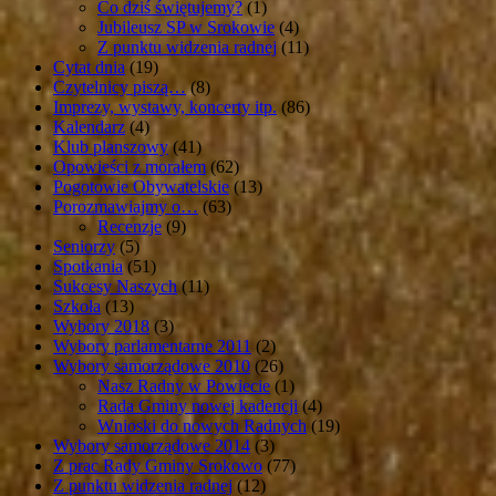
Co dziś świętujemy?
(1)
Jubileusz SP w Srokowie
(4)
Z punktu widzenia radnej
(11)
Cytat dnia
(19)
Czytelnicy piszą…
(8)
Imprezy, wystawy, koncerty itp.
(86)
Kalendarz
(4)
Klub planszowy
(41)
Opowieści z morałem
(62)
Pogotowie Obywatelskie
(13)
Porozmawiajmy o…
(63)
Recenzje
(9)
Seniorzy
(5)
Spotkania
(51)
Sukcesy Naszych
(11)
Szkoła
(13)
Wybory 2018
(3)
Wybory parlamentarne 2011
(2)
Wybory samorządowe 2010
(26)
Nasz Radny w Powiecie
(1)
Rada Gminy nowej kadencji
(4)
Wnioski do nowych Radnych
(19)
Wybory samorządowe 2014
(3)
Z prac Rady Gminy Srokowo
(77)
Z punktu widzenia radnej
(12)