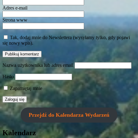
Adres e-mail
Strona www
Tak, dodaj mnie do Newslettera (wysyłamy tylko, gdy pojawi
się nowy wpis).
Nazwa użytkownika lub adres email
Hasło
Zapamiętaj mnie
Przejdź do Kalendarza Wydarzeń
Kalendarz