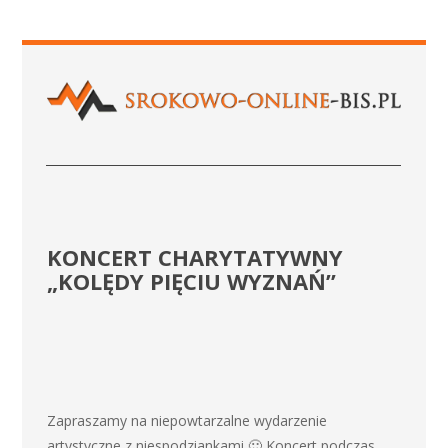
KONCERT CHARYTATYWNY
„KOLĘDY PIĘCIU WYZNAŃ”
Zapraszamy na niepowtarzalne wydarzenie
artystyczne z niespodziankami 🙂 Koncert podczas