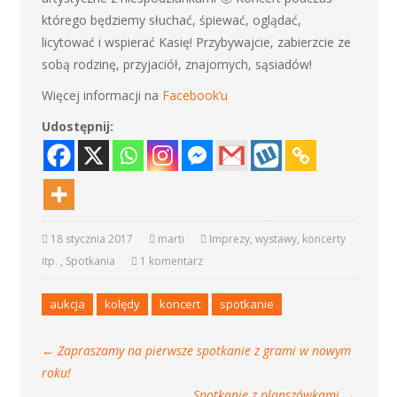
którego będziemy słuchać, śpiewać, oglądać,
licytować i wspierać Kasię! Przybywajcie, zabierzcie ze
sobą rodzinę, przyjaciół, znajomych, sąsiadów!
Więcej informacji na
Facebook’u
Udostępnij:
18 stycznia 2017
marti
Imprezy, wystawy, koncerty
itp.
,
Spotkania
1 komentarz
aukcja
kolędy
koncert
spotkanie
←
Zapraszamy na pierwsze spotkanie z grami w nowym
roku!
Spotkanie z planszówkami
→