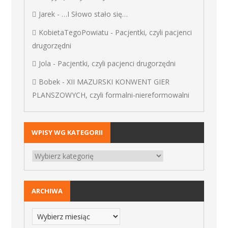
Jarek
-
…I Słowo stało się…
KobietaTegoPowiatu
-
Pacjentki, czyli pacjenci
drugorzędni
Jola
-
Pacjentki, czyli pacjenci drugorzędni
Bobek
-
XII MAZURSKI KONWENT GIER
PLANSZOWYCH, czyli formalni-niereformowalni
WPISY WG KATEGORII
ARCHIWA