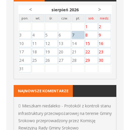
<
>
sierpień 2026
pon.
wt.
śr.
czw.
pt.
sob.
niedz.
1
2
3
4
5
6
7
8
9
10
11
12
13
14
15
16
17
18
19
20
21
22
23
24
25
26
27
28
29
30
31
NAJNOWSZE KOMENTARZE
Mieszkam niedaleko
-
Protokół z kontroli stanu
infrastruktury przeciwpożarowej na terenie Gminy
Srokowo przeprowadzony przez Komisję
Rewizyjną Rady Gminy Srokowo