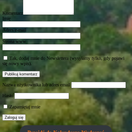
Komentarz
Imię
Adres e-mail
Strona www
Tak, dodaj mnie do Newslettera (wysyłamy tylko, gdy pojawi
się nowy wpis).
Nazwa użytkownika lub adres email
Hasło
Zapamiętaj mnie