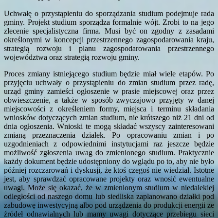
Uchwałę o przystąpieniu do sporządzania studium podejmuje rada
gminy. Projekt studium sporządza formalnie wójt. Zrobi to na jego
zlecenie specjalistyczna firma. Musi być on zgodny z zasadami
określonymi w koncepcji przestrzennego zagospodarowania kraju,
strategią rozwoju i planu zagospodarowania przestrzennego
województwa oraz strategią rozwoju gminy.
Proces zmiany istniejącego studium będzie miał wiele etapów. Po
przyjęciu uchwały o przystąpieniu do zmian studium przez radę,
urząd gminy zamieści ogłoszenie w prasie miejscowej oraz przez
obwieszczenie, a także w sposób zwyczajowo przyjęty w danej
miejscowości z określeniem formy, miejsca i terminu składania
wniosków dotyczących zmian studium, nie krótszego niż 21 dni od
dnia ogłoszenia. Wnioski te mogą składać wszyscy zainteresowani
zmianą przeznaczenia działek. Po opracowaniu zmian i po
uzgodnieniach z odpowiednimi instytucjami raz jeszcze będzie
możliwość zgłoszenia uwag do zmienionego studium. Praktycznie
każdy dokument będzie udostępniony do wglądu po to, aby nie było
później rozczarowań i dyskusji, że ktoś czegoś nie wiedział. Istotne
jest, aby sprawdzać opracowane projekty oraz wnosić ewentualne
uwagi. Może się okazać, że w zmienionym studium w niedalekiej
odległości od naszego domu lub siedliska zaplanowano działki pod
zabudowę inwestycyjną albo pod urządzenia do produkcji energii ze
źródeł odnawialnych lub mamy uwagi dotyczące przebiegu sieci