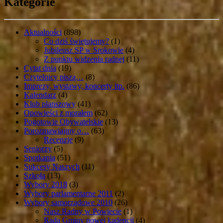
Kategorie
Aktualności
(898)
Co dziś świętujemy?
(1)
Jubileusz SP w Srokowie
(4)
Z punktu widzenia radnej
(11)
Cytat dnia
(19)
Czytelnicy piszą…
(8)
Imprezy, wystawy, koncerty itp.
(86)
Kalendarz
(4)
Klub planszowy
(41)
Opowieści z morałem
(62)
Pogotowie Obywatelskie
(13)
Porozmawiajmy o…
(63)
Recenzje
(9)
Seniorzy
(5)
Spotkania
(51)
Sukcesy Naszych
(11)
Szkoła
(13)
Wybory 2018
(3)
Wybory parlamentarne 2011
(2)
Wybory samorządowe 2010
(26)
Nasz Radny w Powiecie
(1)
Rada Gminy nowej kadencji
(4)