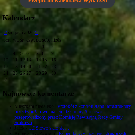
Przejdź do Kalendarza Wydarzeń
Kalendarz
<
sierpień 2026
>
pon.
wt.
śr.
czw.
pt.
sob.
niedz.
1
2
3
4
5
6
7
8
9
10
11
12
13
14
15
16
17
18
19
20
21
22
23
24
25
26
27
28
29
30
31
Najnowsze komentarze
Mieszkam niedaleko
-
Protokół z kontroli stanu infrastruktury
przeciwpożarowej na terenie Gminy Srokowo
przeprowadzony przez Komisję Rewizyjną Rady Gminy
Srokowo
Jarek
-
…I Słowo stało się…
KobietaTegoPowiatu
-
Pacjentki, czyli pacjenci drugorzędni