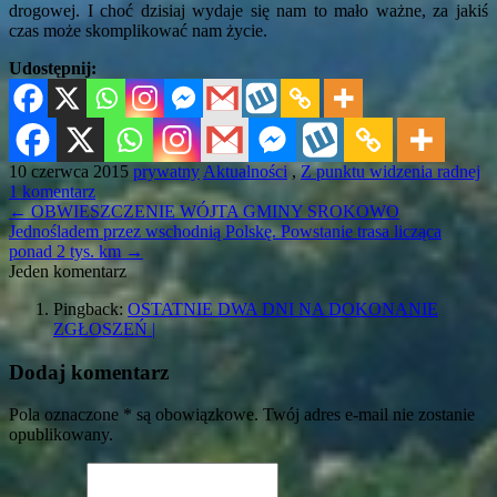
drogowej. I choć dzisiaj wydaje się nam to mało ważne, za jakiś
czas może skomplikować nam życie.
Udostępnij:
10 czerwca 2015
prywatny
Aktualności
,
Z punktu widzenia radnej
1 komentarz
←
OBWIESZCZENIE WÓJTA GMINY SROKOWO
Jednośladem przez wschodnią Polskę. Powstanie trasa licząca
ponad 2 tys. km
→
Jeden komentarz
Pingback:
OSTATNIE DWA DNI NA DOKONANIE
ZGŁOSZEŃ |
Dodaj komentarz
Pola oznaczone * są obowiązkowe. Twój adres e-mail nie zostanie
opublikowany.