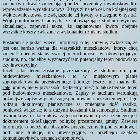
zmian (w uchwale zmieniającej budżet urzędnicy zawnioskowali o
wprowadzenie wydatku w wys. 30 tys zł na ten cel, na kolejnej sesji
wójt zawnioskował o zwiększenie tej kwoty o następne 6 tys zł).
Wójt poinformował radnych, że obowiązujące studium wymaga
aktualizacji, zapewnił także, że zaplanowana kwota obejmie
wszystkie koszty związane z wykonaniem zmiany studium.
Postaram się podać więcej informacji o tej sprawie, zwłaszcza, że
jest ona bardzo ważna dla wszystkich mieszkańców, którzy chcą
zmienić obecny status swojej nieruchomości w obowiązującym
studium, np. chcieliby wyznaczyć tam potencjalny teren budowlany
czy inwestycyjny.
Jeżeli jakiś teren zostanie przeznaczony w studium np. pod
budownictwo mieszkaniowe, to w miejscowym planie
zagospodarowania przestrzennego (którego jeszcze nie mamy dla
całej
gminy, ale w przyszłości będziemy mieć) to także będzie teren
pod budownictwo mieszkaniowe. Zapisy w studium warunkują
późniejsze zapisy w planie zagospodarowania przestrzennego. Tego
rodzaju dokumenty planistyczne są zmieniane dość rzadko,
ponieważ wiąże się to z dużymi kosztami dla samorządu. Studium
uwarunkowań i kierunków zagospodarowania przestrzennego jest
dokumentem określającym politykę przestrzenną gminy. Zawiera
informacje o położeniu obszarów przeznaczonych pod zabudowę i
pod inne funkcje, np. inwestycyjne, o przebiegu szlaków
komunikacyjnych, terenach chronionych.