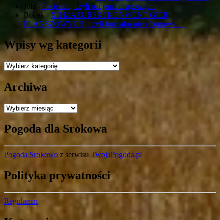
Jola
-
Pacjentki, czyli pacjenci drugorzędni
Bobek
-
XII MAZURSKI KONWENT GIER
PLANSZOWYCH, czyli formalni-niereformowalni
Wpisy wg kategorii
Wpisy
wg
kategorii
Archiwa
Archiwa
Pogoda dla Srokowa
Pogoda Srokowo
z serwisu
TwojaPogoda.pl
Polityka prywatności
Regulamin