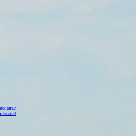
mentarze
ołeczne!