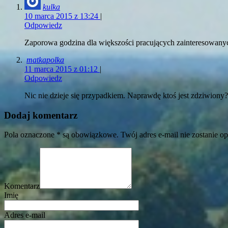
kulka
10 marca 2015 z 13:24
|
Odpowiedz
Zaporowa godzina dla większości pracujących zainteresowany
matkapolka
11 marca 2015 z 01:12
|
Odpowiedz
Nic nie dzieje się przypadkiem. Naprawdę ktoś jest zdziwiony?
Dodaj komentarz
Pola oznaczone * są obowiązkowe. Twój adres e-mail nie zostanie o
Komentarz
Imię
Adres e-mail