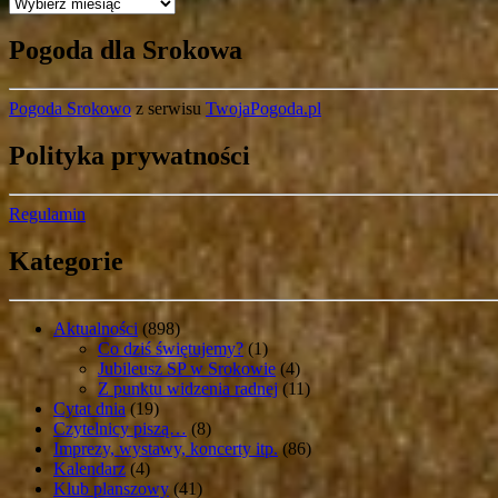
Archiwa
Pogoda dla Srokowa
Pogoda Srokowo
z serwisu
TwojaPogoda.pl
Polityka prywatności
Regulamin
Kategorie
Aktualności
(898)
Co dziś świętujemy?
(1)
Jubileusz SP w Srokowie
(4)
Z punktu widzenia radnej
(11)
Cytat dnia
(19)
Czytelnicy piszą…
(8)
Imprezy, wystawy, koncerty itp.
(86)
Kalendarz
(4)
Klub planszowy
(41)