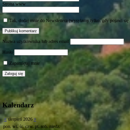
Strona www
Tak, dodaj mnie do Newslettera (wysyłamy tylko, gdy pojawi się
Nazwa użytkownika lub adres email
Hasło
Zapamiętaj mnie
Kalendarz
<
sierpień 2026
>
pon.
wt.
śr.
czw.
pt.
sob.
niedz.