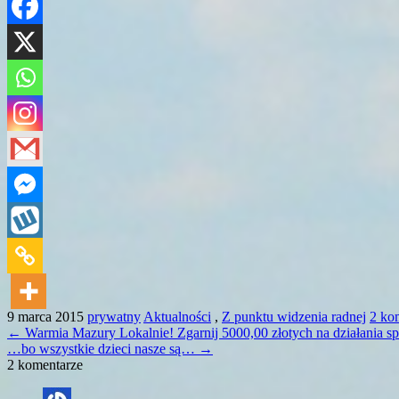
9 marca 2015
prywatny
Aktualności
,
Z punktu widzenia radnej
2 ko
←
Warmia Mazury Lokalnie! Zgarnij 5000,00 złotych na działania sp
…bo wszystkie dzieci nasze są…
→
2 komentarze