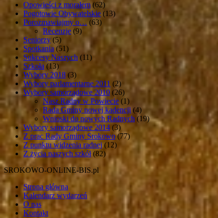
Opowieści z morałem
(62)
Pogotowie Obywatelskie
(13)
Porozmawiajmy o…
(63)
Recenzje
(9)
Seniorzy
(5)
Spotkania
(51)
Sukcesy Naszych
(11)
Szkoła
(13)
Wybory 2018
(3)
Wybory parlamentarne 2011
(2)
Wybory samorządowe 2010
(26)
Nasz Radny w Powiecie
(1)
Rada Gminy nowej kadencji
(4)
Wnioski do nowych Radnych
(19)
Wybory samorządowe 2014
(3)
Z prac Rady Gminy Srokowo
(77)
Z punktu widzenia radnej
(12)
Z życia naszych szkół
(82)
SROKOWO-ONLINE-BIS.pl
Strona główna
Kalendarz wydarzeń
O nas
Kontakt