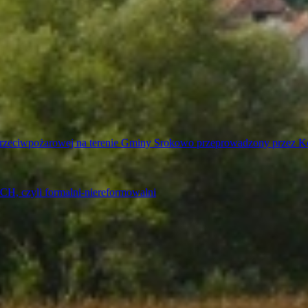
ury przeciwpożarowej na terenie Gminy Srokowo przeprowadzony prze
yli formalni-niereformowalni