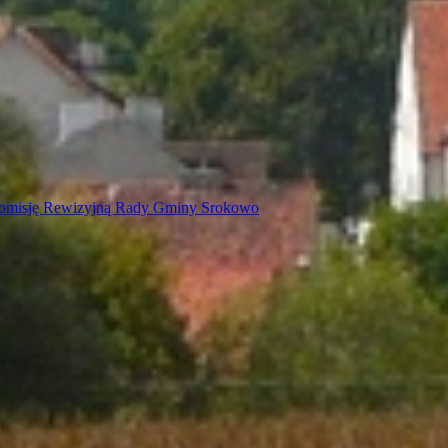
z Komisję Rewizyjną Rady Gminy Srokowo