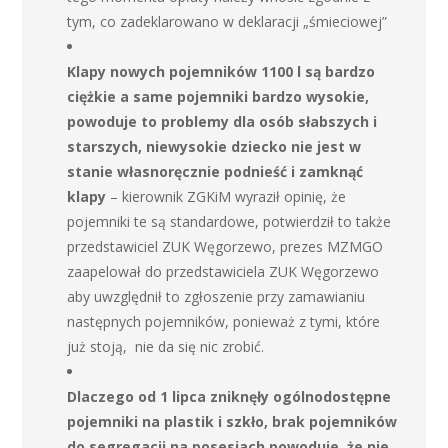
tym, co zadeklarowano w deklaracji „śmieciowej”
Klapy nowych pojemników 1100 l są bardzo
ciężkie a same pojemniki bardzo wysokie,
powoduje to problemy dla osób słabszych i
starszych, niewysokie dziecko nie jest w
stanie własnoręcznie podnieść i zamknąć
klapy
– kierownik ZGKiM wyraził opinię, że
pojemniki te są standardowe, potwierdził to także
przedstawiciel ZUK Węgorzewo, prezes MZMGO
zaapelował do przedstawiciela ZUK Węgorzewo
aby uwzględnił to zgłoszenie przy zamawianiu
następnych pojemników, ponieważ z tymi, które
już stoją, nie da się nic zrobić.
Dlaczego od 1 lipca zniknęły ogólnodostępne
pojemniki na plastik i szkło, brak pojemników
do segregacji na posesjach powoduje, że nie