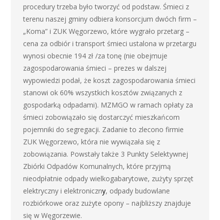
procedury trzeba było tworzyć od podstaw. Śmieci z
terenu naszej gminy odbiera konsorcjum dwóch firm –
„Koma” i ZUK Węgorzewo, które wygrało przetarg –
cena za odbiór i transport śmieci ustalona w przetargu
wynosi obecnie 194 zł /za tonę (nie obejmuje
zagospodarowania śmieci – prezes w dalszej
wypowiedzi podał, że koszt zagospodarowania śmieci
stanowi ok 60% wszystkich kosztów związanych z
gospodarką odpadami). MZMGO w ramach opłaty za
śmieci zobowiązało się dostarczyć mieszkańcom
pojemniki do segregacji. Zadanie to zlecono firmie
ZUK Węgorzewo, która nie wywiązała się z
zobowiązania. Powstały także 3 Punkty Selektywnej
Zbiórki Odpadów Komunalnych, które przyjmą
nieodpłatnie odpady wielkogabarytowe, zużyty sprzęt
elektryczny i elektroniczn
y
, odpady budowlane
rozbiórkowe oraz zużyte opony – najbliższy znajduje
się w Węgorzewie.