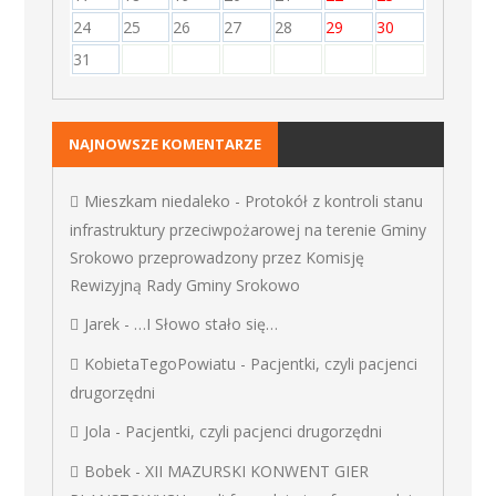
24
25
26
27
28
29
30
31
NAJNOWSZE KOMENTARZE
Mieszkam niedaleko
-
Protokół z kontroli stanu
infrastruktury przeciwpożarowej na terenie Gminy
Srokowo przeprowadzony przez Komisję
Rewizyjną Rady Gminy Srokowo
Jarek
-
…I Słowo stało się…
KobietaTegoPowiatu
-
Pacjentki, czyli pacjenci
drugorzędni
Jola
-
Pacjentki, czyli pacjenci drugorzędni
Bobek
-
XII MAZURSKI KONWENT GIER