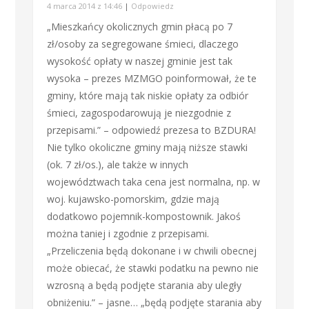
4 marca 2014 z 14:46
|
Odpowiedz
„Mieszkańcy okolicznych gmin płacą po 7
zł/osoby za segregowane śmieci, dlaczego
wysokość opłaty w naszej gminie jest tak
wysoka – prezes MZMGO poinformował, że te
gminy, które mają tak niskie opłaty za odbiór
śmieci, zagospodarowują je niezgodnie z
przepisami.” – odpowiedź prezesa to BZDURA!
Nie tylko okoliczne gminy mają niższe stawki
(ok. 7 zł/os.), ale także w innych
województwach taka cena jest normalna, np. w
woj. kujawsko-pomorskim, gdzie mają
dodatkowo pojemnik-kompostownik. Jakoś
można taniej i zgodnie z przepisami.
„Przeliczenia będą dokonane i w chwili obecnej
może obiecać, że stawki podatku na pewno nie
wzrosną a będą podjęte starania aby uległy
obniżeniu.” – jasne… „będą podjęte starania aby