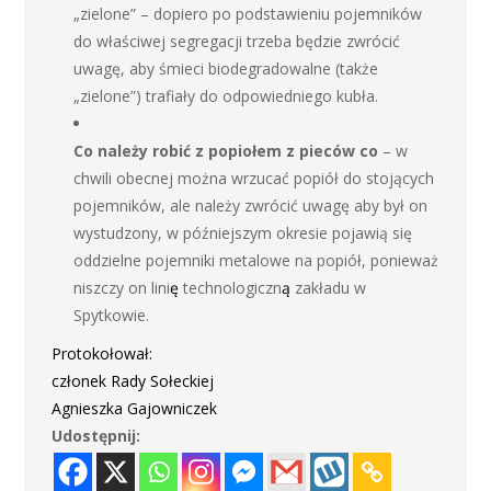
„zielone” – dopiero po podstawieniu pojemników
do właściwej segregacji trzeba będzie zwrócić
uwagę, aby śmieci biodegradowalne (także
„zielone”) trafiały do odpowiedniego kubła.
Co należy robić z popiołem z pieców co
– w
chwili obecnej można wrzucać popiół do stojących
pojemników, ale należy zwrócić uwagę aby był on
wystudzony, w późniejszym okresie pojawią się
oddzielne pojemniki metalowe na popiół, ponieważ
niszczy on lini
ę
technologiczn
ą
zakładu w
Spytkowie.
Protokołował:
członek Rady Sołeckiej
Agnieszka Gajowniczek
Udostępnij: