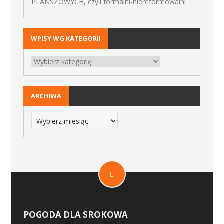
PLANSZOWYCH, czyli formalni-niereformowalni
WPISY WG KATEGORII
ARCHIWA
POGODA DLA SROKOWA