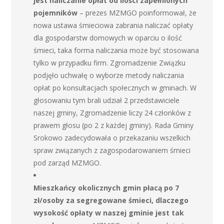
jest naliczanie opłat od ilości zapełnionych
pojemników
– prezes MZMGO poinformował, że
nowa ustawa śmieciowa zabrania naliczać opłaty
dla gospodarstw domowych w oparciu o ilość
śmieci, taka forma naliczania może być stosowana
tylko w przypadku firm. Zgromadzenie Związku
podjęło uchwałę o wyborze metody naliczania
opłat po konsultacjach społecznych w gminach. W
głosowaniu tym brali udział 2 przedstawiciele
naszej gminy, Zgromadzenie liczy 24 członków z
prawem głosu (po 2 z każdej gminy). Rada Gminy
Srokowo zadecydowała o przekazaniu wszelkich
spraw związanych z zagospodarowaniem śmieci
pod zarząd MZMGO.
Mieszkańcy okolicznych gmin płacą po 7
zł/osoby za segregowane śmieci, dlaczego
wysokość opłaty w naszej gminie jest tak