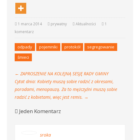
1 marca 2014
prywatny
Aktualności
1
komentarz
odpady
pojemniki
protokół
segregowanie
śmieci
←
ZAPROSZENIE NA KOLEJNĄ SESJĘ RADY GMINY
Cytat dnia: Kobiety muszą sobie radzić z okresami,
porodami, menopauzą. Za to mężczyźni muszą sobie
radzić z kobietami, więc jest remis.
→
Jeden Komentarz
sroka