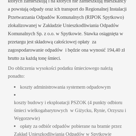
których zamieszkują i na których nie zamieszkują mieszkańcy
a powstają odpady oraz ich transport do Regionalnej Instalacji
Przetwarzania Odpadów Komunalnych (RIPOK Spytkowo)
zlokalizowanej w Zakładzie Unieszkodliwiania Odpadów
Komunalnych Sp. z o.o. w Spytkowie.
Stawka osiągnięta w
przetargu jest składową całościowej opłaty za
zagospodarowanie odpadów i będzie ona wynosić 194,40 zł
brutto za każdą tonę śmieci.
Do obliczenia wysokości podatku śmieciowego należą
ponadto:
koszty administrowania systemem odpadowym
koszty budowy i eksploatacji PSZOK (4 punkty odbioru
śmieci wielkogabarytowych w Giżycku, Rynie, Orzyszu i
Węgorzewie)
opłaty za odbiór odpadów pobierane na bramie przez
Zakład Unieszkodliwiania Odpadów w Spytkowie