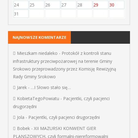
24
25
26
27
28
29
30
31
NAJNOWSZE KOMENTARZE
Mieszkam niedaleko
-
Protokół z kontroli stanu
infrastruktury przeciwpożarowej na terenie Gminy
Srokowo przeprowadzony przez Komisję Rewizyjną
Rady Gminy Srokowo
Jarek
-
…I Słowo stało się…
KobietaTegoPowiatu
-
Pacjentki, czyli pacjenci
drugorzędni
Jola
-
Pacjentki, czyli pacjenci drugorzędni
Bobek
-
XII MAZURSKI KONWENT GIER
PLANSZOWYCH, czyli formalni-niereformowalni