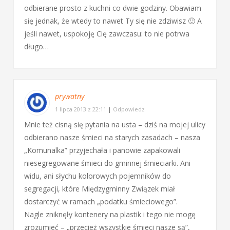
odbierane prosto z kuchni co dwie godziny. Obawiam
się jednak, że wtedy to nawet Ty się nie zdziwisz 🙂 A
jeśli nawet, uspokoję Cię zawczasu: to nie potrwa
długo…
prywatny
1 lipca 2013 z 22:11
|
Odpowiedz
Mnie też cisną się pytania na usta – dziś na mojej ulicy
odbierano nasze śmieci na starych zasadach – nasza
„Komunalka” przyjechała i panowie zapakowali
niesegregowane śmieci do gminnej śmieciarki. Ani
widu, ani słychu kolorowych pojemników do
segregacji, które Międzygminny Związek miał
dostarczyć w ramach „podatku śmieciowego”.
Nagle zniknęły kontenery na plastik i tego nie mogę
zrozumieć – „przecież wszystkie śmieci nasze są”,