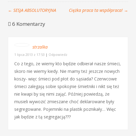
←
SESJA ABSOLUTORYJNA
Ciężka praca ta współpraca!
→
6 Komentarzy
strzalka
1 lipca 2013 z 17:53
|
Odpowiedz
Co z tego, że wiemy kto będzie odbierał nasze śmieci,
skoro nie wiemy kiedy. Nie mamy też jeszcze nowych
koszy- więc śmieci pod płot do sąsiada? Czerwcowe
śmieci zalegają sobie spokojnie śmietniki i nikt się też
nie kwapi by się nimi zająć. Później powiedzą, że
musieli wywozić zmieszane choć deklarowane były
segregowane. Pojemniki na plastik poznikały… Więc
jak będzie z tą segregacją???