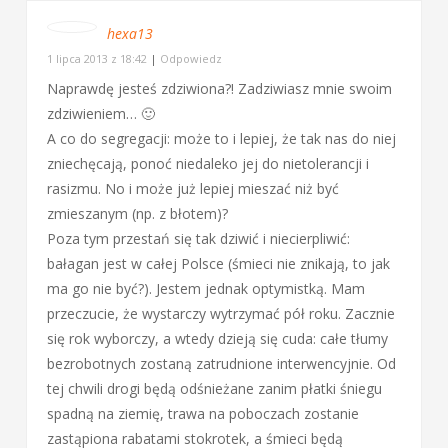
hexa13
1 lipca 2013 z 18:42
|
Odpowiedz
Naprawdę jesteś zdziwiona?! Zadziwiasz mnie swoim
zdziwieniem… 🙂
A co do segregacji: może to i lepiej, że tak nas do niej
zniechęcają, ponoć niedaleko jej do nietolerancji i
rasizmu. No i może już lepiej mieszać niż być
zmieszanym (np. z błotem)?
Poza tym przestań się tak dziwić i niecierpliwić:
bałagan jest w całej Polsce (śmieci nie znikają, to jak
ma go nie być?). Jestem jednak optymistką. Mam
przeczucie, że wystarczy wytrzymać pół roku. Zacznie
się rok wyborczy, a wtedy dzieją się cuda: całe tłumy
bezrobotnych zostaną zatrudnione interwencyjnie. Od
tej chwili drogi będą odśnieżane zanim płatki śniegu
spadną na ziemię, trawa na poboczach zostanie
zastąpiona rabatami stokrotek, a śmieci będą