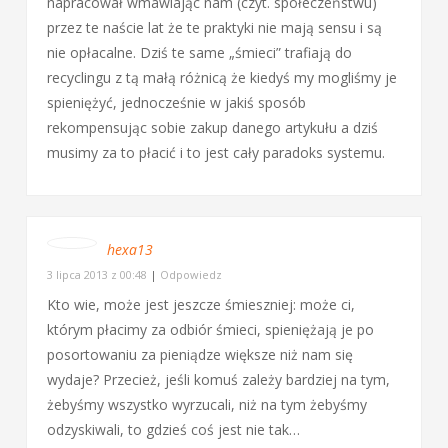
napracował wmawiając nam (czyt. społeczeństwu)
przez te naście lat że te praktyki nie mają sensu i są
nie opłacalne. Dziś te same „śmieci” trafiają do
recyclingu z tą małą różnicą że kiedyś my mogliśmy je
spieniężyć, jednocześnie w jakiś sposób
rekompensując sobie zakup danego artykułu a dziś
musimy za to płacić i to jest cały paradoks systemu.
hexa13
3 lipca 2013 z 00:48
|
Odpowiedz
Kto wie, może jest jeszcze śmieszniej: może ci,
którym płacimy za odbiór śmieci, spieniężają je po
posortowaniu za pieniądze większe niż nam się
wydaje? Przecież, jeśli komuś zależy bardziej na tym,
żebyśmy wszystko wyrzucali, niż na tym żebyśmy
odzyskiwali, to gdzieś coś jest nie tak…