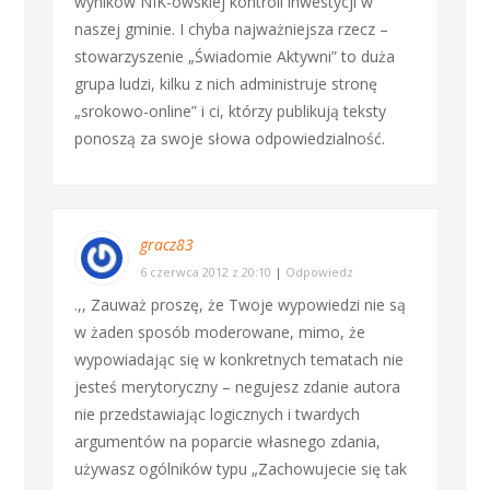
wyników NIK-owskiej kontroli inwestycji w
naszej gminie. I chyba najważniejsza rzecz –
stowarzyszenie „Świadomie Aktywni” to duża
grupa ludzi, kilku z nich administruje stronę
„srokowo-online” i ci, którzy publikują teksty
ponoszą za swoje słowa odpowiedzialność.
gracz83
6 czerwca 2012 z 20:10
|
Odpowiedz
.,, Zauważ proszę, że Twoje wypowiedzi nie są
w żaden sposób moderowane, mimo, że
wypowiadając się w konkretnych tematach nie
jesteś merytoryczny – negujesz zdanie autora
nie przedstawiając logicznych i twardych
argumentów na poparcie własnego zdania,
używasz ogólników typu „Zachowujecie się tak