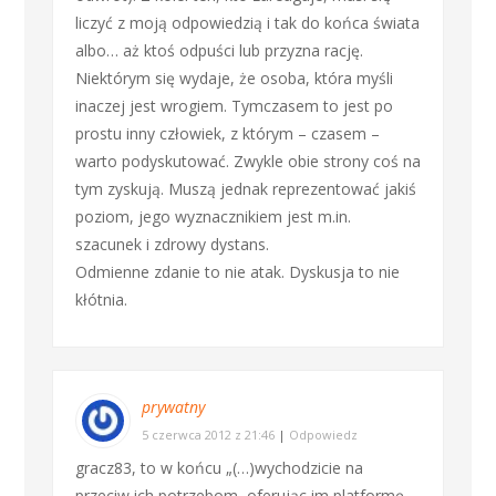
liczyć z moją odpowiedzią i tak do końca świata
albo… aż ktoś odpuści lub przyzna rację.
Niektórym się wydaje, że osoba, która myśli
inaczej jest wrogiem. Tymczasem to jest po
prostu inny człowiek, z którym – czasem –
warto podyskutować. Zwykle obie strony coś na
tym zyskują. Muszą jednak reprezentować jakiś
poziom, jego wyznacznikiem jest m.in.
szacunek i zdrowy dystans.
Odmienne zdanie to nie atak. Dyskusja to nie
kłótnia.
prywatny
5 czerwca 2012 z 21:46
|
Odpowiedz
gracz83, to w końcu „(…)wychodzicie na
przeciw ich potrzebom, oferując im platformę