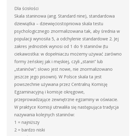
Dla ścisłości
Skala staninowa (ang. Standard nine), standardowa
dziewiątka – dziewięciostopniowa skala testu
psychologicznego znormalizowana tak, aby średnia w
populacji wynosiła 5, a odchylenie standardowe 2. Jej
zakres jednostek wynosi od 1 do 9 staninów (tu
ciekawostka: w dopełniaczu możemy używać zarówno
formy żeńskiej jak i męskiej, czyli „stanin” lub
„staninów”; słowo jest nowe, nie znormalizowano
jeszcze jego pisowni). W Polsce skala ta jest
powszechnie używana przez Centralną Komisję
Egzaminacyjną i komisje okręgowe,
przeprowadzające zewnętrzne egzaminy w oświacie.
W praktyce Komisji utrwaliła się następująca tradycja
nazywania kolejnych staninów:
1 = najniższy
2 = bardzo niski