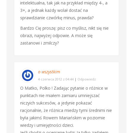
intelektualna, tak jak na przykład między 4-, a
3+, a jednak każdy wolał dostać na
sprawdzianie czwórkę minus, prawda?
Bardzo Cię proszę: pisz co myślisz, nikt się nie
obrazi, najwyżej odpowie. A może się
zastanowi i zmilczy?
o wszystkim
4 czerwca 2012 z 04:44
|
Odpowiedz
O Matko, Polko ! Zadając pytanie o różnice w
punktach nie miałem zamiaru umniejszać
niczyich sukcesów, a jedynie pokazać
racjonalnie, że różnica miedzy tymi średnimi nie
była jakimś Rowem Mariańskim w poziomie
wiedzy i umiejętności dzieci.
Jeśli chodzi o ocenianie ludzi: Ja tylko zadałem