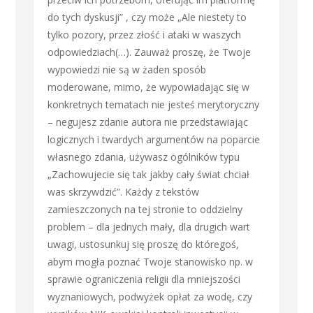
do tych dyskusji” , czy może „Ale niestety to
tylko pozory, przez złość i ataki w waszych
odpowiedziach(…). Zauważ proszę, że Twoje
wypowiedzi nie są w żaden sposób
moderowane, mimo, że wypowiadając się w
konkretnych tematach nie jesteś merytoryczny
– negujesz zdanie autora nie przedstawiając
logicznych i twardych argumentów na poparcie
własnego zdania, używasz ogólników typu
„Zachowujecie się tak jakby cały świat chciał
was skrzywdzić”. Każdy z tekstów
zamieszczonych na tej stronie to oddzielny
problem – dla jednych mały, dla drugich wart
uwagi, ustosunkuj się proszę do któregoś,
abym mogła poznać Twoje stanowisko np. w
sprawie ograniczenia religii dla mniejszości
wyznaniowych, podwyżek opłat za wodę, czy