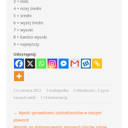
3 = niski
4 = niżej średni
5 = średni
6 = wyżej średni
7 = wysoki
8 = bardzo wysoki
9 = najwyższy
Udostępnij:
3 czerwca 2012
matkapolka
Aktualności
,
Z życia
naszych szkół
16 komentarzy
←
Wyniki sprawdzianu szóstoklasistów w naszym
powiecie
Wnioski na dofinansowanie gminnych placów zabaw