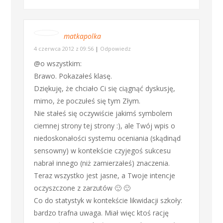
matkapolka
4 czerwca 2012 z 09:56
|
Odpowiedz
@o wszystkim:
Brawo. Pokazałeś klasę.
Dziękuję, że chciało Ci się ciągnąć dyskusję,
mimo, że poczułeś się tym Złym.
Nie stałeś się oczywiście jakimś symbolem
ciemnej strony tej strony :), ale Twój wpis o
niedoskonałości systemu oceniania (skądinąd
sensowny) w kontekście czyjegoś sukcesu
nabrał innego (niż zamierzałeś) znaczenia.
Teraz wszystko jest jasne, a Twoje intencje
oczyszczone z zarzutów 🙂 🙂
Co do statystyk w kontekście likwidacji szkoły:
bardzo trafna uwaga. Miał więc ktoś rację