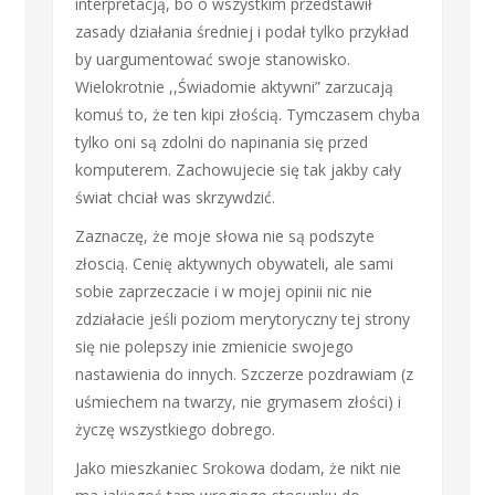
interpretacją, bo o wszystkim przedstawił
zasady działania średniej i podał tylko przykład
by uargumentować swoje stanowisko.
Wielokrotnie ,,Świadomie aktywni” zarzucają
komuś to, że ten kipi złością. Tymczasem chyba
tylko oni są zdolni do napinania się przed
komputerem. Zachowujecie się tak jakby cały
świat chciał was skrzywdzić.
Zaznaczę, że moje słowa nie są podszyte
złoscią. Cenię aktywnych obywateli, ale sami
sobie zaprzeczacie i w mojej opinii nic nie
zdziałacie jeśli poziom merytoryczny tej strony
się nie polepszy inie zmienicie swojego
nastawienia do innych. Szczerze pozdrawiam (z
uśmiechem na twarzy, nie grymasem złości) i
życzę wszystkiego dobrego.
Jako mieszkaniec Srokowa dodam, że nikt nie