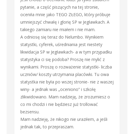
pytanie, a część piszących na tej stronie,
oceniła mnie jako TEGO ZŁEGO, który próbuje
umniejszyć chwałę i glorię SP w Jegławkach. A
takiego zamiaru nie miałem i nie mam.
A odniosę się teraz do Nelumbo. Wynikiem
statystki, cyferek, uśredniania jest niestety
likwidacja SP w Jegławkach- a w tym przypadku
statystyka ci się podoba? Proszę nie mylić z
wynikami. Proszę o rozważenie statystki- liczba
uczniów/ koszty utrzymania placówki. Tu owa
statystka nie była po wszej stronie- nie z waszej
winy- a jednak was „oceniono” i szkołę
zlikwidowano. Mam nadzieję, że zrozumiesz o
co mi chodzi i nie będziesz już trollować
bezsensu.
Mam nadzieję, że nikogo nie uraziłem, a jeśli
jednak tak, to przepraszam.