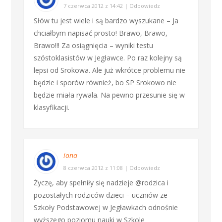
7 czerwca 2012 z 14:42
|
Odpowiedz
Słów tu jest wiele i są bardzo wyszukane – Ja
chciałbym napisać prosto! Brawo, Brawo,
Brawo!!! Za osiągnięcia – wyniki testu
szóstoklasistów w Jegławce. Po raz kolejny są
lepsi od Srokowa. Ale już wkrótce problemu nie
będzie i sporów również, bo SP Srokowo nie
będzie miała rywala. Na pewno przesunie się w
klasyfikacji.
iona
8 czerwca 2012 z 11:08
|
Odpowiedz
Życzę, aby spełniły się nadzieje @rodzica i
pozostałych rodziców dzieci – uczniów ze
Szkoły Podstawowej w Jegławkach odnośnie
wyższego poziomu nauki w Szkole