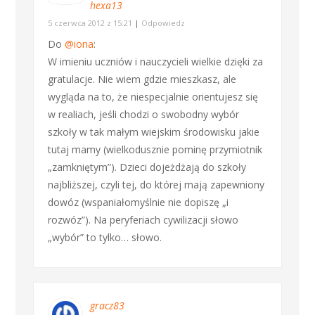
hexa13
5 czerwca 2012 z 15:21
|
Odpowiedz
Do
@iona
:
W imieniu uczniów i nauczycieli wielkie dzięki za
gratulacje. Nie wiem gdzie mieszkasz, ale
wygląda na to, że niespecjalnie orientujesz się
w realiach, jeśli chodzi o swobodny wybór
szkoły w tak małym wiejskim środowisku jakie
tutaj mamy (wielkodusznie pominę przymiotnik
„zamkniętym”). Dzieci dojeżdżają do szkoły
najbliższej, czyli tej, do której mają zapewniony
dowóz (wspaniałomyślnie nie dopiszę „i
rozwóz”). Na peryferiach cywilizacji słowo
„wybór” to tylko… słowo.
gracz83