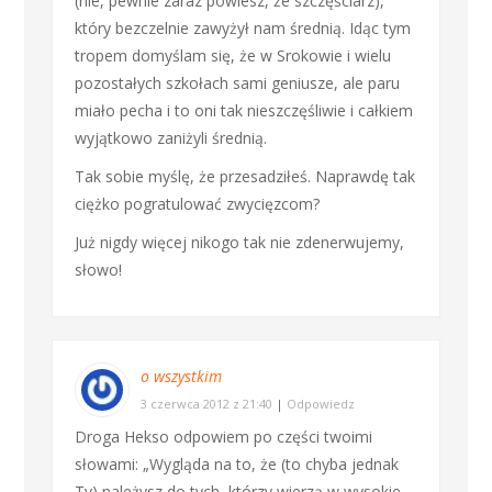
(nie, pewnie zaraz powiesz, że szczęściarz),
który bezczelnie zawyżył nam średnią. Idąc tym
tropem domyślam się, że w Srokowie i wielu
pozostałych szkołach sami geniusze, ale paru
miało pecha i to oni tak nieszczęśliwie i całkiem
wyjątkowo zaniżyli średnią.
Tak sobie myślę, że przesadziłeś. Naprawdę tak
ciężko pogratulować zwycięzcom?
Już nigdy więcej nikogo tak nie zdenerwujemy,
słowo!
o wszystkim
3 czerwca 2012 z 21:40
|
Odpowiedz
Droga Hekso odpowiem po części twoimi
słowami: „Wygląda na to, że (to chyba jednak
Ty) należysz do tych, którzy wierzą w wysokie