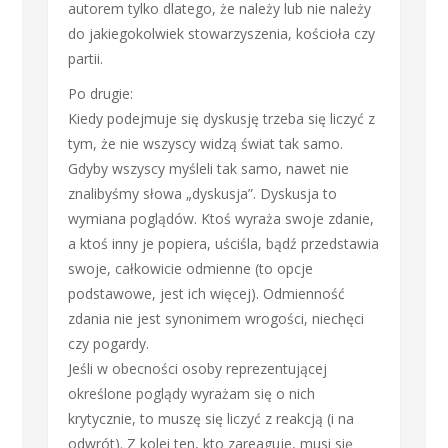
autorem tylko dlatego, że należy lub nie należy
do jakiegokolwiek stowarzyszenia, kościoła czy
partii.
Po drugie:
Kiedy podejmuje się dyskusję trzeba się liczyć z
tym, że nie wszyscy widzą świat tak samo.
Gdyby wszyscy myśleli tak samo, nawet nie
znalibyśmy słowa „dyskusja”. Dyskusja to
wymiana poglądów. Ktoś wyraża swoje zdanie,
a ktoś inny je popiera, uściśla, bądź przedstawia
swoje, całkowicie odmienne (to opcje
podstawowe, jest ich więcej). Odmienność
zdania nie jest synonimem wrogości, niechęci
czy pogardy.
Jeśli w obecności osoby reprezentującej
określone poglądy wyrażam się o nich
krytycznie, to muszę się liczyć z reakcją (i na
odwrót). Z kolei ten, kto zareaguje, musi się