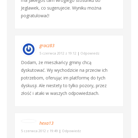
ma jakiegoś tam wrogiego stosunku do
Jeglawek, co sugerujecie. Wyniku można
pogratulować!
gracz83
5 czerwca 2012 z 19:12
|
Odpowiedz
Dodam, że mieszkańcy gminy chcą
dyskutować. Wy wychodzicie na przeciw ich
potrzebom, oferując im platformę do tych
dyskusji. Ale niestety to tylko pozory, przez
złość i ataki w waszych odpowiedziach.
hexa13
5 czerwca 2012 z 19:49
|
Odpowiedz