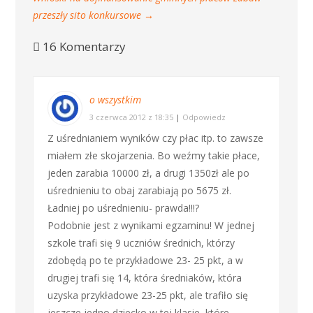
przeszły sito konkursowe
→
16 Komentarzy
o wszystkim
3 czerwca 2012 z 18:35
|
Odpowiedz
Z uśrednianiem wyników czy płac itp. to zawsze
miałem złe skojarzenia. Bo weźmy takie płace,
jeden zarabia 10000 zł, a drugi 1350zł ale po
uśrednieniu to obaj zarabiają po 5675 zł.
Ładniej po uśrednieniu- prawda!!!?
Podobnie jest z wynikami egzaminu! W jednej
szkole trafi się 9 uczniów średnich, którzy
zdobędą po te przykładowe 23- 25 pkt, a w
drugiej trafi się 14, która średniaków, która
uzyska przykładowe 23-25 pkt, ale trafiło się
jeszcze jedno dziecko w tej klasie, które