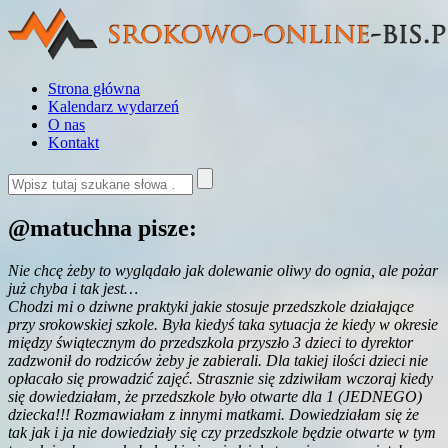
Strona główna
Kalendarz wydarzeń
O nas
Kontakt
@matuchna pisze:
Nie chcę żeby to wyglądało jak dolewanie oliwy do ognia, ale pożar
już chyba i tak jest…
Chodzi mi o dziwne praktyki jakie stosuje przedszkole działające
przy srokowskiej szkole. Była kiedyś taka sytuacja że kiedy w okresie
między świątecznym do przedszkola przyszło 3 dzieci to dyrektor
zadzwonił do rodziców żeby je zabierali. Dla takiej ilości dzieci nie
opłacało się prowadzić zajęć. Strasznie się zdziwiłam wczoraj kiedy
się dowiedziałam, że przedszkole było otwarte dla 1 (JEDNEGO)
dziecka!!! Rozmawiałam z innymi matkami. Dowiedziałam się że
tak jak i ja nie dowiedziały się czy przedszkole będzie otwarte w tym