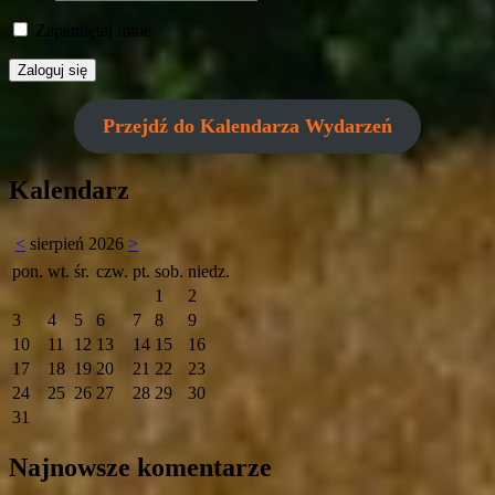
Zapamiętaj mnie
Przejdź do Kalendarza Wydarzeń
Kalendarz
<
sierpień 2026
>
pon.
wt.
śr.
czw.
pt.
sob.
niedz.
1
2
3
4
5
6
7
8
9
10
11
12
13
14
15
16
17
18
19
20
21
22
23
24
25
26
27
28
29
30
31
Najnowsze komentarze