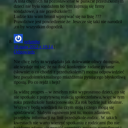
A lista chętnych na pozostawienie w punkcie przedszkolnym
dzieci nie była sondażem bo tym zajmują się firmy
sondażowe, a nie przedszkole!!!
Ludzie kto wam bronił wpisywać się na listę ???
Prawdziwe jest powiedzenie że: Jeszcze się taki nie narodził
,co by wszystkim dogodził.
nelumbo
10 maja 2012 z 19:14
|
Odpowiedz
Nie chcę żeby to wyglądało jak dolewanie oliwy do ognia,
ale wydaje mi się, że na dość konkretnie zadane pytanie
(słownie: o co chodzi z przedszkolem?) można odpowiedzieć
bez pseudointelektualnego miażdżenia pytającego błyskotliwą
ripostą. Po co rejdż i hejt?
Ja widzę progres – w zeszłym roku wyproszono dzieci, co się
nie spotkało z pozytywną reakcją społeczeństwa, więc w tym
roku przedszkole funkcjonowało. Za rok będzie już idealnie.
Wszyscy będą wiedzieli na czym stoją i czego mogą się
spodziewać. Słabym ogniwem jest tu, moim zdaniem,
przepływ informacji na linii przedszkole-rodzic. W takich
kwestiach nie warto wierzyć spotkaniu z rodzicami (bo nie
każdemu zdarzy się przyjść przecież), poczcie pantoflowej i