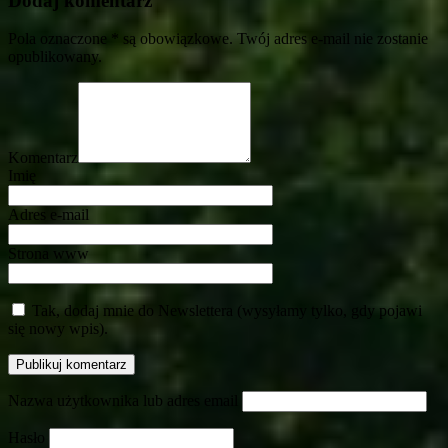
Dodaj komentarz
Pola oznaczone * są obowiązkowe. Twój adres e-mail nie zostanie
opublikowany.
Komentarz
Imię
Adres e-mail
Strona www
Tak, dodaj mnie do Newslettera (wysyłamy tylko, gdy pojawi
się nowy wpis).
Nazwa użytkownika lub adres email
Hasło