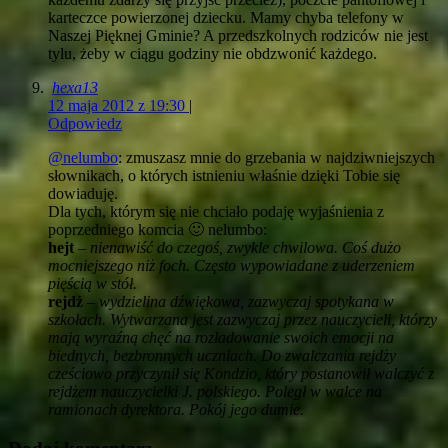
karteczce powierzonej dziecku. Mamy chyba telefony w
Naszej Pięknej Gminie? A przedszkolnych rodziców nie jest
tylu, żeby w ciągu godziny nie obdzwonić każdego.
hexa13
12 maja 2012 z 19:30
|
Odpowiedz
@nelumbo
: zmuszasz mnie do grzebania w najdziwniejszych
słownikach, o których istnieniu właśnie dzięki Tobie się
dowiaduję.
Dla tych, którym się nie chciało podaję wyjaśnienia z
poprzedniego komcia 🙂 nelumbo:
hejt
–
nienawiść do czegoś, zwykle chwilowa. Coś dużo
mocniejszego niż foch. Często wypowiadane z uderzeniem
pięścią w stół.
rejdż
–
wydzielina dźwiękowa, zazwyczaj spotykana w
szkołach. Wytwarzana jest zazwyczaj przez nauczycieli, którzy
mają wyraźną chęć na rozładowanie swoich emocji na
biednych, bezbronnych uczniach. Do zwalczania rejdży
cześciowo przyczynił się Kondzio, który postanowił walczyć z
rejdżem nauczycielki J. polskiego. Poległ w walce na
ramionach dyrektora. Pokój jego dumie.