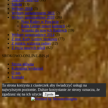
Szkoła
(13)
Wybory 2018
(3)
Wybory parlamentarne 2011
(2)
Wybory samorządowe 2010
(26)
Nasz Radny w Powiecie
(1)
Rada Gminy nowej kadencji
(4)
Wnioski do nowych Radnych
(19)
Wybory samorządowe 2014
(3)
Z prac Rady Gminy Srokowo
(77)
Z punktu widzenia radnej
(12)
Z życia naszych szkół
(82)
SROKOWO-ONLINE-BIS.pl
Strona główna
Kalendarz wydarzeń
O nas
Kontakt
Ta strona korzysta z ciasteczek aby świadczyć usługi na
najwyższym poziomie. Dalsze korzystanie ze strony oznacza, że
zgadzasz się na ich użycie.
Zgoda