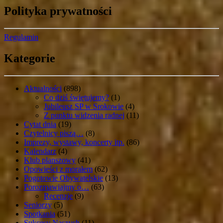
Polityka prywatności
Regulamin
Kategorie
Aktualności
(898)
Co dziś świętujemy?
(1)
Jubileusz SP w Srokowie
(4)
Z punktu widzenia radnej
(11)
Cytat dnia
(19)
Czytelnicy piszą…
(8)
Imprezy, wystawy, koncerty itp.
(86)
Kalendarz
(4)
Klub planszowy
(41)
Opowieści z morałem
(62)
Pogotowie Obywatelskie
(13)
Porozmawiajmy o…
(63)
Recenzje
(9)
Seniorzy
(5)
Spotkania
(51)
Sukcesy Naszych
(11)