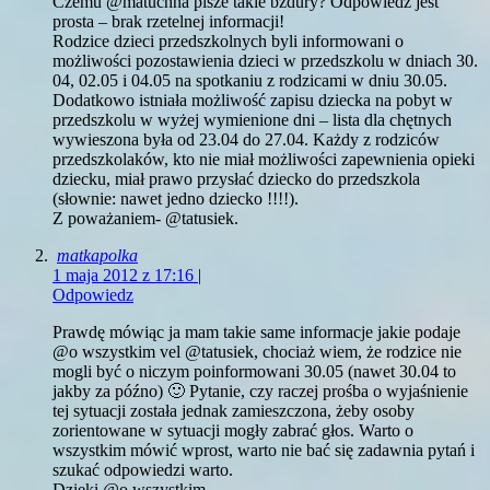
Czemu @matuchna pisze takie bzdury? Odpowiedź jest
prosta – brak rzetelnej informacji!
Rodzice dzieci przedszkolnych byli informowani o
możliwości pozostawienia dzieci w przedszkolu w dniach 30.
04, 02.05 i 04.05 na spotkaniu z rodzicami w dniu 30.05.
Dodatkowo istniała możliwość zapisu dziecka na pobyt w
przedszkolu w wyżej wymienione dni – lista dla chętnych
wywieszona była od 23.04 do 27.04. Każdy z rodziców
przedszkolaków, kto nie miał możliwości zapewnienia opieki
dziecku, miał prawo przysłać dziecko do przedszkola
(słownie: nawet jedno dziecko !!!!).
Z poważaniem- @tatusiek.
matkapolka
1 maja 2012 z 17:16
|
Odpowiedz
Prawdę mówiąc ja mam takie same informacje jakie podaje
@o wszystkim vel @tatusiek, chociaż wiem, że rodzice nie
mogli być o niczym poinformowani 30.05 (nawet 30.04 to
jakby za późno) 🙂 Pytanie, czy raczej prośba o wyjaśnienie
tej sytuacji została jednak zamieszczona, żeby osoby
zorientowane w sytuacji mogły zabrać głos. Warto o
wszystkim mówić wprost, warto nie bać się zadawnia pytań i
szukać odpowiedzi warto.
Dzięki @o wszystkim.