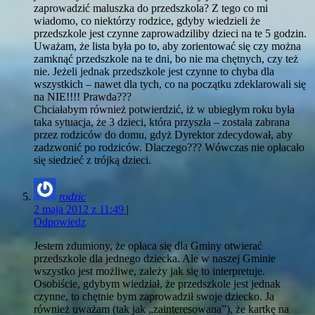
zaprowadzić maluszka do przedszkola? Z tego co mi
wiadomo, co niektórzy rodzice, gdyby wiedzieli że
przedszkole jest czynne zaprowadziliby dzieci na te 5 godzin.
Uważam, że lista była po to, aby zorientować się czy można
zamknąć przedszkole na te dni, bo nie ma chętnych, czy też
nie. Jeżeli jednak przedszkole jest czynne to chyba dla
wszystkich – nawet dla tych, co na początku zdeklarowali się
na NIE!!!! Prawda???
Chciałabym również potwierdzić, iż w ubiegłym roku była
taka sytuacja, że 3 dzieci, która przyszła – została zabrana
przez rodziców do domu, gdyż Dyrektor zdecydował, aby
zadzwonić po rodziców. Dlaczego??? Wówczas nie opłacało
się siedzieć z trójką dzieci.
rodzic
2 maja 2012 z 11:49
|
Odpowiedz
Jestem zdumiony, że opłaca się dla Gminy otwierać
przedszkole dla jednego dziecka. Ale w naszej Gminie
wszystko jest możliwe, zależy jak się to interpretuje.
Osobiście, gdybym wiedział, że przedszkole jest jednak
czynne, to chętnie bym zaprowadził swoje dziecko. Ja
również uważam (tak jak „zainteresowana”), że kartkę na