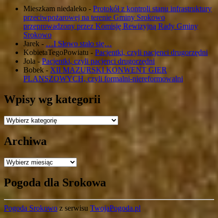
Mieszkam niedaleko
-
Protokół z kontroli stanu infrastruktury
przeciwpożarowej na terenie Gminy Srokowo
przeprowadzony przez Komisję Rewizyjną Rady Gminy
Srokowo
Jarek
-
…I Słowo stało się…
KobietaTegoPowiatu
-
Pacjentki, czyli pacjenci drugorzędni
Jola
-
Pacjentki, czyli pacjenci drugorzędni
Bobek
-
XII MAZURSKI KONWENT GIER
PLANSZOWYCH, czyli formalni-niereformowalni
Wpisy wg kategorii
Wpisy
wg
kategorii
Archiwa
Archiwa
Pogoda dla Srokowa
Pogoda Srokowo
z serwisu
TwojaPogoda.pl