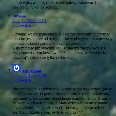
której wpisywali się rodzice, nie należy traktować jak
deklaracji, tylko jak sondaż.
strzalka
3 maja 2012 z 23:19
|
Odpowiedz
Czytając wasze komentarze tak się zastanawiam: w czym to
dziecko jest lepsze od dzieci, które w ubiegłym roku przyszły
do przedszkola i zostały z niego wyproszone, nie
wspominając już obiadku, jeśli został mu zaserwowany i
związanych z tym kosztów. Cóż, podobno „wszystkie dzieci
nasze są”, szkoda że tylko niektóre…
o wszystkim
4 maja 2012 z 08:06
|
Odpowiedz
Moi drodzy! W zeszłym roku wyproszono troje dzieci (jak to
określiła strzalka) i podniosło się larum, w tym roku otwarty
jest punkt przedszkolny dla jednego dziecka i znów larum- o
co wam właściwie chodzi ? Mało dzieci- zamknięty punkt
przedszkolny- źle, mało dzieci – otwarty punkt przedszkolny-
źle! To co trzeba zrobić by było dobrze???