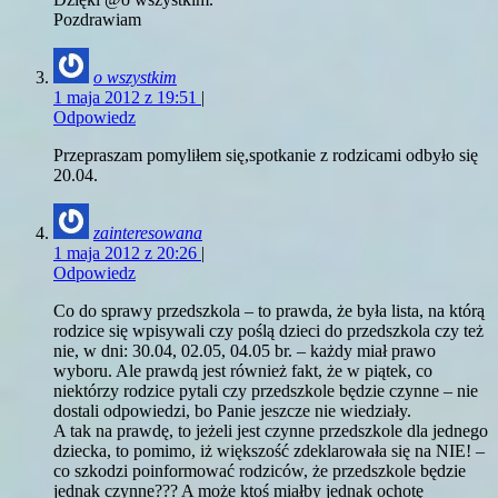
Pozdrawiam
o wszystkim
1 maja 2012 z 19:51
|
Odpowiedz
Przepraszam pomyliłem się,spotkanie z rodzicami odbyło się
20.04.
zainteresowana
1 maja 2012 z 20:26
|
Odpowiedz
Co do sprawy przedszkola – to prawda, że była lista, na którą
rodzice się wpisywali czy poślą dzieci do przedszkola czy też
nie, w dni: 30.04, 02.05, 04.05 br. – każdy miał prawo
wyboru. Ale prawdą jest również fakt, że w piątek, co
niektórzy rodzice pytali czy przedszkole będzie czynne – nie
dostali odpowiedzi, bo Panie jeszcze nie wiedziały.
A tak na prawdę, to jeżeli jest czynne przedszkole dla jednego
dziecka, to pomimo, iż większość zdeklarowała się na NIE! –
co szkodzi poinformować rodziców, że przedszkole będzie
jednak czynne??? A może ktoś miałby jednak ochotę