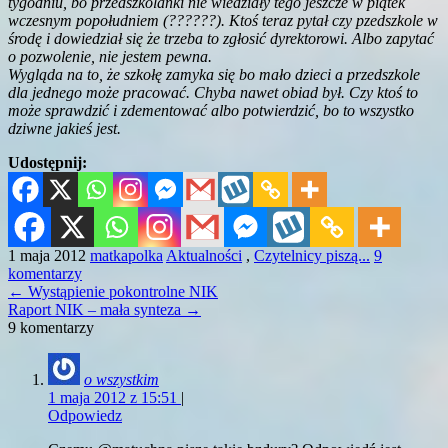
tygodniu, bo przedszkolanki nie wiedziały tego jeszcze w piątek
wczesnym popołudniem (??????). Ktoś teraz pytał czy pzedszkole w
środę i dowiedział się że trzeba to zgłosić dyrektorowi. Albo zapytać
o pozwolenie, nie jestem pewna.
Wygląda na to, że szkołę zamyka się bo mało dzieci a przedszkole
dla jednego może pracować. Chyba nawet obiad był. Czy ktoś to
może sprawdzić i zdementować albo potwierdzić, bo to wszystko
dziwne jakieś jest.
Udostępnij:
1 maja 2012
matkapolka
Aktualności
,
Czytelnicy piszą...
9
komentarzy
←
Wystąpienie pokontrolne NIK
Raport NIK – mała synteza
→
9 komentarzy
o wszystkim
1 maja 2012 z 15:51
|
Odpowiedz