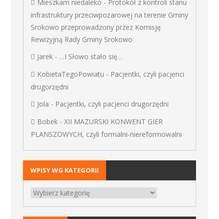
Mieszkam niedaleko
-
Protokół z kontroli stanu
infrastruktury przeciwpożarowej na terenie Gminy
Srokowo przeprowadzony przez Komisję
Rewizyjną Rady Gminy Srokowo
Jarek
-
…I Słowo stało się…
KobietaTegoPowiatu
-
Pacjentki, czyli pacjenci
drugorzędni
Jola
-
Pacjentki, czyli pacjenci drugorzędni
Bobek
-
XII MAZURSKI KONWENT GIER
PLANSZOWYCH, czyli formalni-niereformowalni
WPISY WG KATEGORII