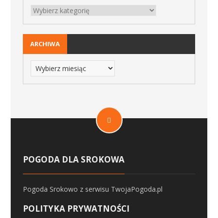
ARCHIWA
POGODA DLA SROKOWA
Pogoda Srokowo
z serwisu
TwojaPogoda.pl
POLITYKA PRYWATNOŚCI