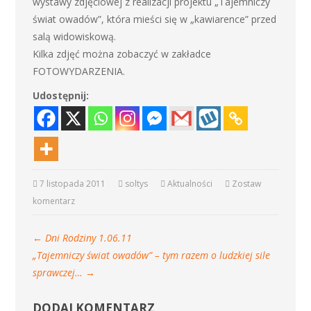
wystawy zdjęciowej z realizacji projektu „Tajemniczy
świat owadów”, która mieści się w „kawiarence” przed
salą widowiskową.
Kilka zdjęć można zobaczyć w zakładce
FOTOWYDARZENIA.
Udostępnij:
7 listopada 2011
soltys
Aktualności
Zostaw
komentarz
←
Dni Rodziny 1.06.11
„Tajemniczy świat owadów” – tym razem o ludzkiej sile
sprawczej…
→
DODAJ KOMENTARZ