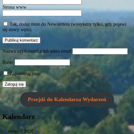
Strona www
Tak, dodaj mnie do Newslettera (wysyłamy tylko, gdy pojawi
się nowy wpis).
Nazwa użytkownika lub adres email
Hasło
Zapamiętaj mnie
Przejdź do Kalendarza Wydarzeń
Kalendarz
<
sierpień 2026
>