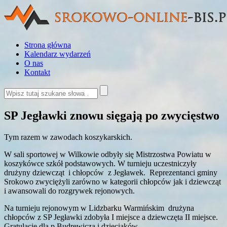
Strona główna
Kalendarz wydarzeń
O nas
Kontakt
SP Jegławki znowu sięgają po zwycięstwo
Tym razem w zawodach koszykarskich.
W sali sportowej w Wilkowie odbyły się Mistrzostwa Powiatu w
koszykówce szkół podstawowych. W turnieju uczestniczyły
drużyny dziewcząt i chłopców z Jegławek. Reprezentanci gminy
Srokowo zwyciężyli zarówno w kategorii chłopców jak i dziewcząt
i awansowali do rozgrywek rejonowych.
Na turnieju rejonowym w Lidzbarku Warmińskim drużyna
chłopców z SP Jegławki zdobyła I miejsce a dziewczęta II miejsce.
Gratulacje dla p.Budrewicza i dzieciaków.