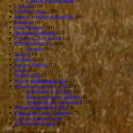
Z punktu widzenia radnej
(11)
Cytat dnia
(19)
Czytelnicy piszą…
(8)
Imprezy, wystawy, koncerty itp.
(86)
Kalendarz
(4)
Klub planszowy
(41)
Opowieści z morałem
(62)
Pogotowie Obywatelskie
(13)
Porozmawiajmy o…
(63)
Recenzje
(9)
Seniorzy
(5)
Spotkania
(51)
Sukcesy Naszych
(11)
Szkoła
(13)
Wybory 2018
(3)
Wybory parlamentarne 2011
(2)
Wybory samorządowe 2010
(26)
Nasz Radny w Powiecie
(1)
Rada Gminy nowej kadencji
(4)
Wnioski do nowych Radnych
(19)
Wybory samorządowe 2014
(3)
Z prac Rady Gminy Srokowo
(77)
Z punktu widzenia radnej
(12)
Z życia naszych szkół
(82)