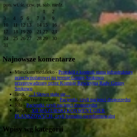
pon.
wt.
śr.
czw.
pt.
sob.
niedz.
1
2
3
4
5
6
7
8
9
10
11
12
13
14
15
16
17
18
19
20
21
22
23
24
25
26
27
28
29
30
31
Najnowsze komentarze
Mieszkam niedaleko
-
Protokół z kontroli stanu infrastruktury
przeciwpożarowej na terenie Gminy Srokowo
przeprowadzony przez Komisję Rewizyjną Rady Gminy
Srokowo
Jarek
-
…I Słowo stało się…
KobietaTegoPowiatu
-
Pacjentki, czyli pacjenci drugorzędni
Jola
-
Pacjentki, czyli pacjenci drugorzędni
Bobek
-
XII MAZURSKI KONWENT GIER
PLANSZOWYCH, czyli formalni-niereformowalni
Wpisy wg kategorii